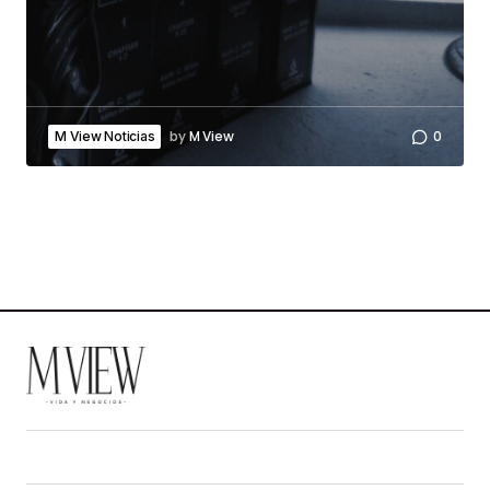
by
M View
0
M View Noticias