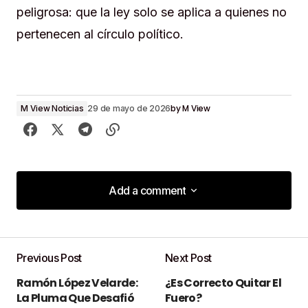
peligrosa: que la ley solo se aplica a quienes no
pertenecen al círculo político.
by
M View
M View Noticias
29 de mayo de 2026
Add a comment
Add a comment
Previous Post
Next Post
Tu dirección de correo electrónico no será
Ramón López Velarde:
¿Es Correcto Quitar El
publicada.
Los campos obligatorios están
La Pluma Que Desafió
Fuero?
marcados con
*