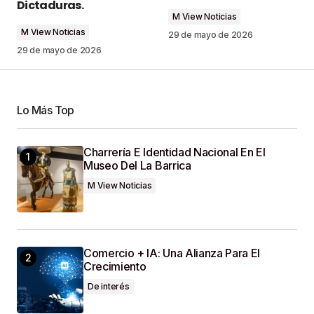
Dictaduras.
M View Noticias
M View Noticias
Comment
*
29 de mayo de 2026
29 de mayo de 2026
Lo Más Top
Your Name
*
Charrería E Identidad Nacional En El
Museo Del La Barrica
Your E-Mail
*
M View Noticias
Guardar Mi Nombre, Correo Electrónico Y Sitio
Web En Este Navegador Para La Próxima Vez
Que Haga Un Comentario.
Comercio + IA: Una Alianza Para El
Crecimiento
SUBMIT COMMENT
De interés