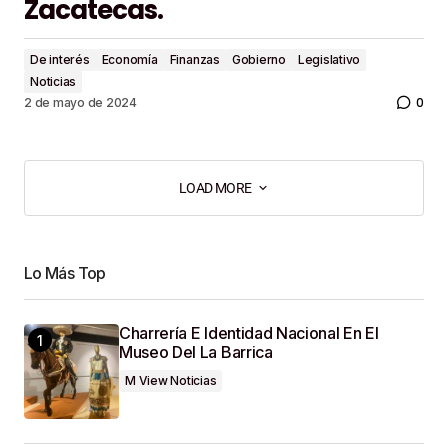
Zacatecas.
De interés
Economía
Finanzas
Gobierno
Legislativo
Noticias
0
2 de mayo de 2024
LOAD MORE
LOAD MORE
Lo Más Top
Charrería E Identidad Nacional En El
Museo Del La Barrica
M View Noticias