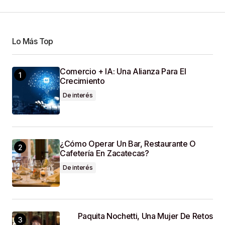
Lo Más Top
Your Name
*
Comercio + IA: Una Alianza Para El
Crecimiento
Your E-Mail
*
De interés
Guardar Mi Nombre, Correo Electrónico Y Sitio
Web En Este Navegador Para La Próxima Vez
Que Haga Un Comentario.
¿Cómo Operar Un Bar, Restaurante O
Cafetería En Zacatecas?
De interés
SUBMIT COMMENT
Paquita Nochetti, Una Mujer De Retos