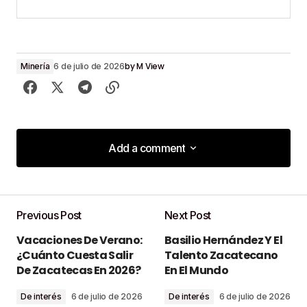
by
M View
Minería
6 de julio de 2026
Add a comment
Add a comment
Previous Post
Next Post
Tu dirección de correo electrónico no será
Vacaciones De Verano:
Basilio Hernández Y El
publicada.
Los campos obligatorios están
¿Cuánto Cuesta Salir
Talento Zacatecano
marcados con
*
De Zacatecas En 2026?
En El Mundo
De interés
6 de julio de 2026
De interés
6 de julio de 2026
Comment
*