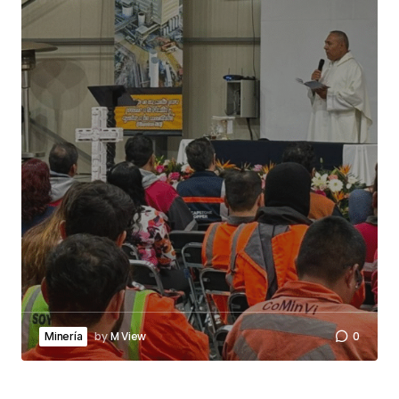
by
M View
0
Minería