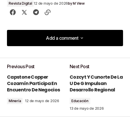
by
M View
Revista Digital
12 de mayo de 2026
Add a comment
Add a comment
Previous Post
Next Post
Tu dirección de correo electrónico no será
Capstone Copper
Cozcyt Y Cunorte De La
publicada.
Los campos obligatorios están
Cozamín Participa En
U De G Impulsan
marcados con
*
Encuentro De Negocios
Desarrollo Regional
Minería
12 de mayo de 2026
Educación
Comment
*
13 de mayo de 2026