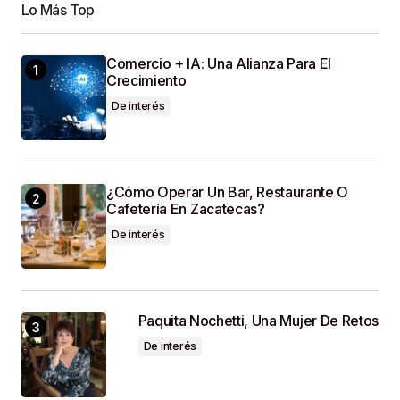
Lo Más Top
Your Name
*
Comercio + IA: Una Alianza Para El
Crecimiento
Your E-Mail
*
De interés
Guardar Mi Nombre, Correo Electrónico Y Sitio
Web En Este Navegador Para La Próxima Vez
Que Haga Un Comentario.
¿Cómo Operar Un Bar, Restaurante O
Cafetería En Zacatecas?
SUBMIT COMMENT
De interés
Paquita Nochetti, Una Mujer De Retos
De interés