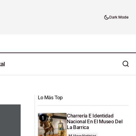
Dark Mode
al
Exportaciones Mexicanas A Estados
Unidos Alcanzan Récord Histórico
Lo Más Top
Charrería E Identidad
Nacional En El Museo Del
La Barrica
M View Noticias