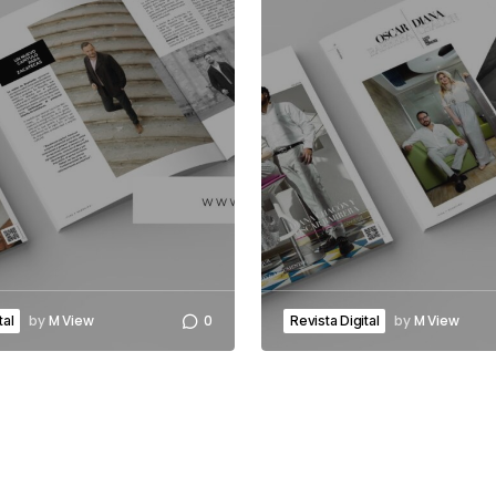
by
M View
0
by
M View
tal
Revista Digital