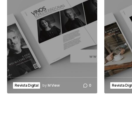
by
M View
0
Revista Digital
Revista Digi