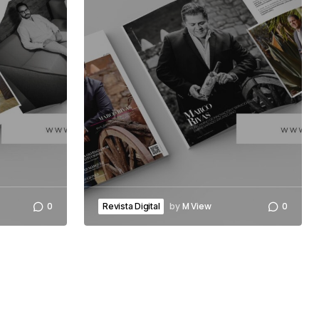
0
by
M View
0
Revista Digital