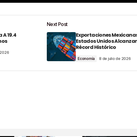
Add a comment
Next Post
 A 19.4
Exportaciones Mexicana
o será publicada.
Los campos obligatorios están marcados con
nos
Estados Unidos Alcanza
Récord Histórico
e 2026
Economía
8 de julio de 2026
Your E-Mail
*
nico Y Sitio Web
ma Vez Que Haga