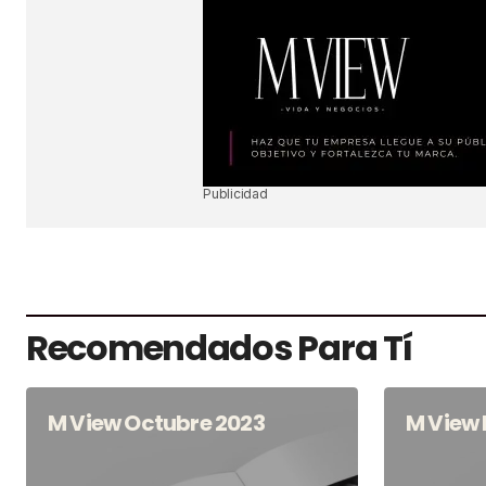
SUBMIT COMMENT
Publicidad
Recomendados Para Tí
M View Octubre 2023
M View 