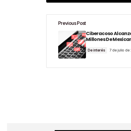
Previous Post
Ciberacoso Alcanza
Tu dirección de correo electrónico n
Millones De Mexica
Comment
*
De interés
7 de julio d
Your Name
*
Guardar Mi Nombre, Correo Electró
En Este Navegador Para La Próxi
Un Comentario.