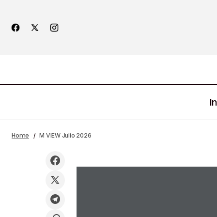
In
Ciberacoso Alcanza A 19.4 Millones De
Home
M VIEW Julio 2026
Mexicanos