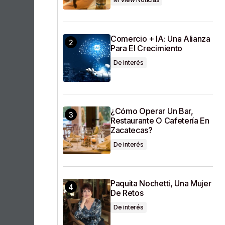
Comercio + IA: Una Alianza
Para El Crecimiento
De interés
¿Cómo Operar Un Bar,
Restaurante O Cafetería En
Zacatecas?
De interés
Paquita Nochetti, Una Mujer
De Retos
De interés