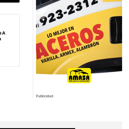
s A
*
n
Publicidad