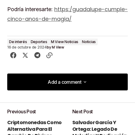
https:/guadalupe-cumple-
Podría interesarte:
cinco-anos-de-magia/
De interés
Deportes
M View Noticias
Noticias
by
M View
16 de octubre de 2024
Add a comment
Add a comment
Previous Post
Next Post
Tu dirección de correo electrónico no será
Criptomonedas Como
Salvador García Y
publicada.
Los campos obligatorios están
Alternativa Para El
Ortega: Legado De
marcados con
*