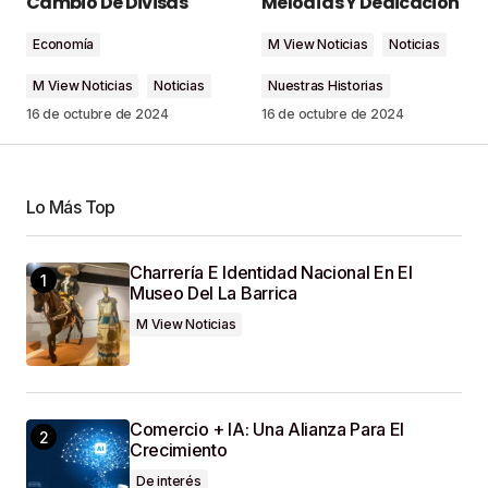
Cambio De Divisas
Melodías Y Dedicación
Economía
M View Noticias
Noticias
Comment
*
M View Noticias
Noticias
Nuestras Historias
16 de octubre de 2024
16 de octubre de 2024
Your Name
*
Lo Más Top
Your E-Mail
*
Charrería E Identidad Nacional En El
Museo Del La Barrica
Guardar Mi Nombre, Correo Electrónico Y Sitio
M View Noticias
Web En Este Navegador Para La Próxima Vez
Que Haga Un Comentario.
SUBMIT COMMENT
Comercio + IA: Una Alianza Para El
Crecimiento
De interés