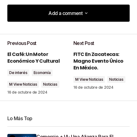
Add a comment
Add a comment
Previous Post
Next Post
Tu dirección de correo electrónico no será
El Café: Un Motor
FITC En Zacatecas:
publicada.
Los campos obligatorios están
Económico Y Cultural
Magno Evento Único
marcados con
*
En México.
De interés
Economía
M View Noticias
Noticias
Comment
*
M View Noticias
Noticias
16 de octubre de 2024
16 de octubre de 2024
Lo Más Top
Your Name
*
Comercio + IA: Una Alianza Para El