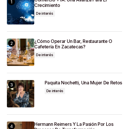
Your E-Mail
*
Crecimiento
De interés
Guardar Mi Nombre, Correo Electrónico Y Sitio
Web En Este Navegador Para La Próxima Vez
Que Haga Un Comentario.
¿Cómo Operar Un Bar, Restaurante O
Cafetería En Zacatecas?
SUBMIT COMMENT
De interés
Paquita Nochetti, Una Mujer De Retos
De interés
Hermann Reimers Y La Pasión Por Los