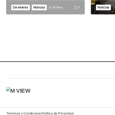
De interés
Noticias
Noticias
by
M View
0
b
Términos y Condiciones
Política de Privacidad