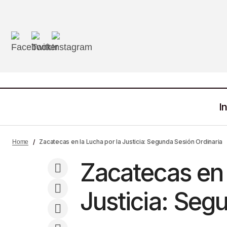
In
Iniciativa para la Restauración
Noticias
Zacatecas en la Lucha por la Justicia: Segunda Sesión Ordinaria
Home
Ambiental en Comunidades Mineras
Zacatecas en 
Justicia: Seg