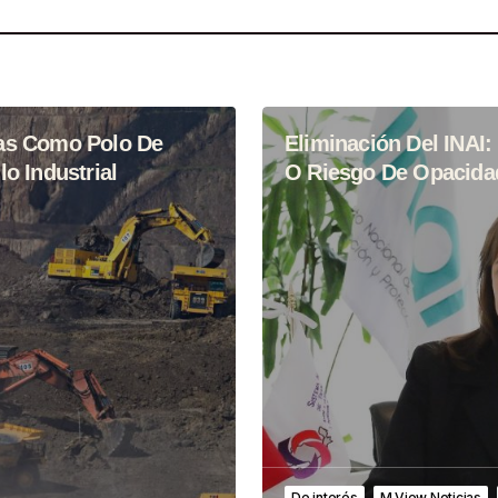
as Como Polo De
Eliminación Del INAI:
lo Industrial
O Riesgo De Opacida
De interés
M View Noticias