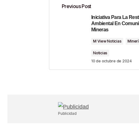
Previous Post
Iniciativa Para La Res
Tu dirección de correo electrónico n
Ambiental En Comun
Mineras
Comment
*
M View Noticias
Minerí
Noticias
10 de octubre de 2024
Your Name
*
Guardar Mi Nombre, Correo Electr
En Este Navegador Para La Próx
Haga Un Comentario.
Publicidad
SUBMIT COMMENT