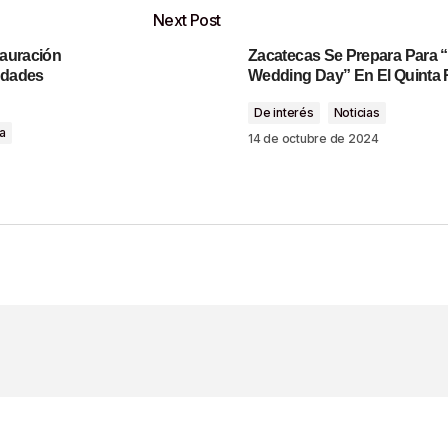
Next Post
tauración
Zacatecas Se Prepara Para 
o será publicada.
Los campos obligatorios están marcados con
idades
Wedding Day” En El Quinta 
De interés
Noticias
a
14 de octubre de 2024
Your E-Mail
*
ónico Y Sitio Web
ima Vez Que