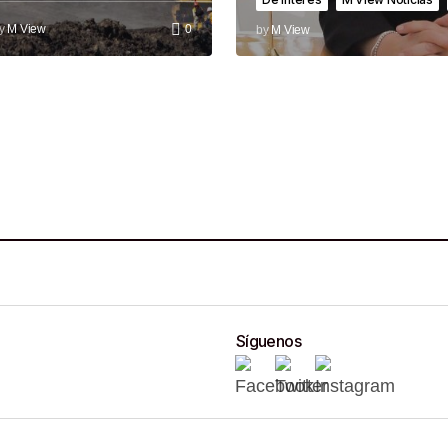
y
M View
0
by
M View
Síguenos