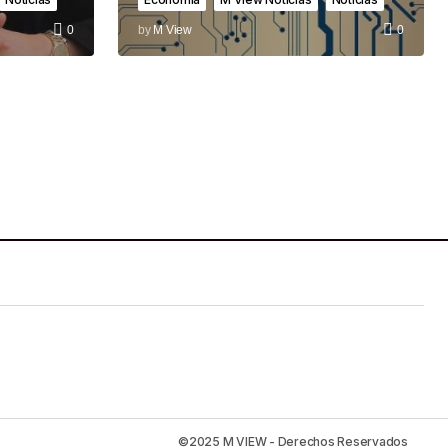
0
by
M View
0
©2025 M VIEW - Derechos Reservados