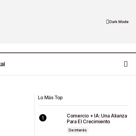
Dark Mode
al
Zacatecas se Prepara para “My
Ordinaria
Wedding Day” en el Quinta Real
Lo Más Top
Comercio + IA: Una Alianza
Para El Crecimiento
De interés