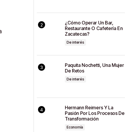
¿Cómo Operar Un Bar,
Restaurante O Cafetería En
a
Zacatecas?
De interés
Paquita Nochetti, Una Mujer
De Retos
De interés
Hermann Reimers Y La
Pasión Por Los Procesos De
Transformación
Economía