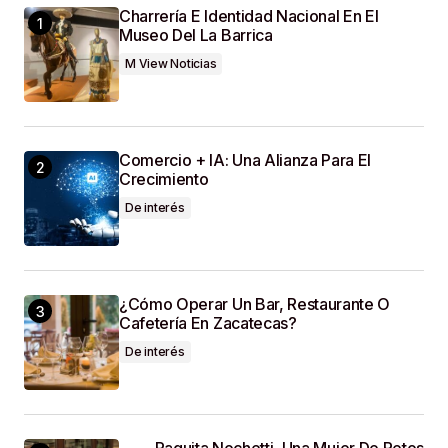
Charrería E Identidad Nacional En El
Your E-Mail
*
Museo Del La Barrica
M View Noticias
Guardar Mi Nombre, Correo Electrónico Y Sitio
Web En Este Navegador Para La Próxima Vez
Que Haga Un Comentario.
Comercio + IA: Una Alianza Para El
SUBMIT COMMENT
Crecimiento
De interés
¿Cómo Operar Un Bar, Restaurante O
Cafetería En Zacatecas?
De interés