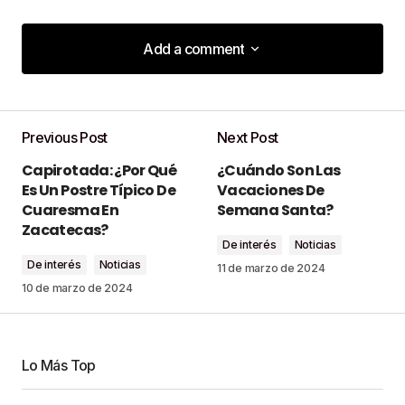
Add a comment
Add a comment
Previous Post
Next Post
Tu dirección de correo electrónico no será
Capirotada: ¿Por Qué
¿Cuándo Son Las
publicada.
Los campos obligatorios están
Es Un Postre Típico De
Vacaciones De
marcados con
*
Cuaresma En
Semana Santa?
Zacatecas?
De interés
Noticias
Comment
*
De interés
Noticias
11 de marzo de 2024
10 de marzo de 2024
Your Name
*
Lo Más Top