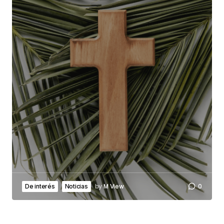
by
M View
0
De interés
Noticias