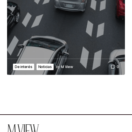
by
M View
0
De interés
Noticias