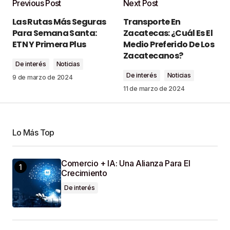
Previous Post
Next Post
Tu dirección de correo electrónico no será
Las Rutas Más Seguras
Transporte En
publicada.
Los campos obligatorios están
Para Semana Santa:
Zacatecas: ¿Cuál Es El
marcados con
*
ETN Y Primera Plus
Medio Preferido De Los
Zacatecanos?
De interés
Noticias
Comment
*
De interés
Noticias
9 de marzo de 2024
11 de marzo de 2024
Your Name
*
Lo Más Top
Comercio + IA: Una Alianza Para El
Your E-Mail
*
Crecimiento
De interés
Guardar Mi Nombre, Correo Electrónico Y Sitio
Web En Este Navegador Para La Próxima Vez
Que Haga Un Comentario.