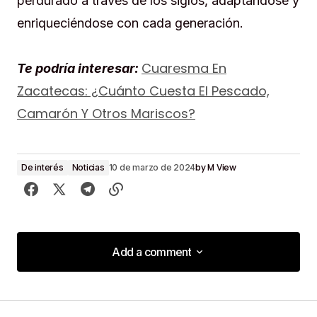
perdurado a través de los siglos, adaptándose y
enriqueciéndose con cada generación.
Cuaresma En
Te podría interesar:
Zacatecas: ¿Cuánto Cuesta El Pescado,
Camarón Y Otros Mariscos?
by
M View
De interés
Noticias
10 de marzo de 2024
Add a comment
Add a comment