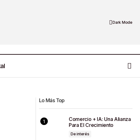
Dark Mode
al
Captone Copper: “Guía de
no
Biodiversidad de la Unidad Cozamín”
Lo Más Top
Comercio + IA: Una Alianza
Para El Crecimiento
De interés