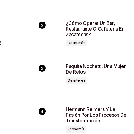
¿Cómo Operar Un Bar,
Restaurante O Cafetería En
Zacatecas?
e
De interés
o
Paquita Nochetti, Una Mujer
De Retos
De interés
Hermann Reimers Y La
Pasión Por Los Procesos De
Transformación
Economía