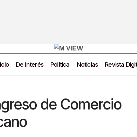
icio
De Interés
Política
Noticias
Revista Digit
Inicia 30° Congreso de Comercio Exterior Mexica
M View Noticias
ngreso de Comercio
cano