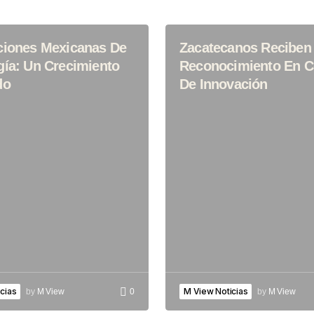
ciones Mexicanas De
Zacatecanos Reciben
gía: Un Crecimiento
Reconocimiento En 
do
De Innovación
cias
M View Noticias
by
M View
0
by
M View