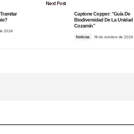
Next Post
Tramitar
Captone Copper: “Guía De
o será publicada.
Los campos obligatorios están marcados con
nte?
Biodiversidad De La Unidad
Cozamín”
de 2024
Noticias
18 de octubre de 2024
Your E-Mail
*
ónico Y Sitio Web
ima Vez Que