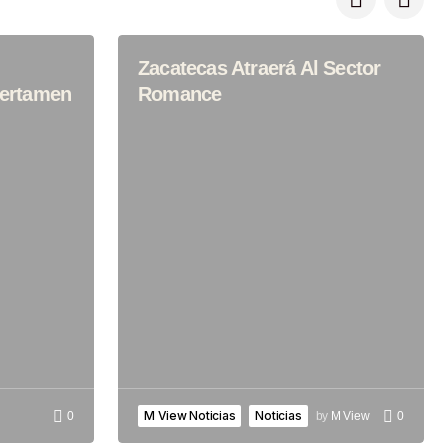
Zacatecas Atraerá Al Sector
Certamen
Romance
M View Noticias
Noticias
0
by
M View
0