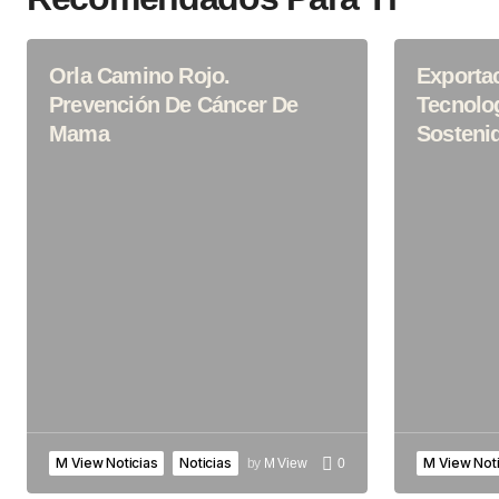
Orla Camino Rojo.
Exporta
Prevención De Cáncer De
Tecnolo
Mama
Sosteni
M View Noticias
Noticias
M View Noti
by
M View
0