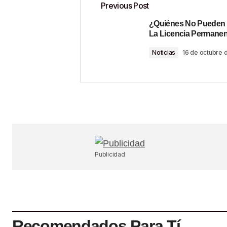
Previous Post
¿Quiénes No Pueden 
Tu dirección de correo electrónico n
La Licencia Permane
Noticias
16 de octubre 
Comment
*
Your Name
*
Guardar Mi Nombre, Correo Electr
Publicidad
En Este Navegador Para La Próx
Haga Un Comentario.
SUBMIT COMMENT
Recomendados Para Tí