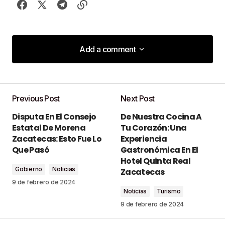
Add a comment
Add a comment
Previous Post
Next Post
Tu dirección de correo electrónico no será
Disputa En El Consejo
De Nuestra Cocina A
publicada.
Los campos obligatorios están
Estatal De Morena
Tu Corazón: Una
marcados con
*
Zacatecas: Esto Fue Lo
Experiencia
Que Pasó
Gastronómica En El
Comment
*
Hotel Quinta Real
Gobierno
Noticias
Zacatecas
9 de febrero de 2024
Noticias
Turismo
9 de febrero de 2024
Your Name
*