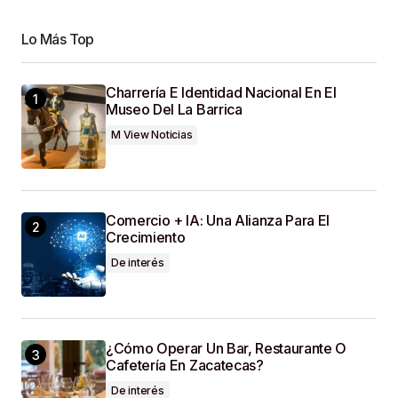
Lo Más Top
Your E-Mail
*
Charrería E Identidad Nacional En El
Guardar Mi Nombre, Correo Electrónico Y Sitio
Museo Del La Barrica
Web En Este Navegador Para La Próxima Vez
M View Noticias
Que Haga Un Comentario.
SUBMIT COMMENT
Comercio + IA: Una Alianza Para El
Crecimiento
De interés
¿Cómo Operar Un Bar, Restaurante O
Cafetería En Zacatecas?
De interés