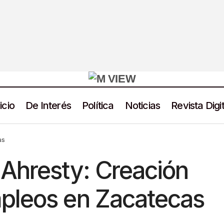
icio
De Interés
Política
Noticias
Revista Digit
Expansión de Ahresty: Creación de nuevos empleos en
Noticias
as
Ahresty: Creación
pleos en Zacatecas