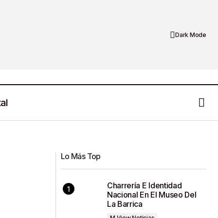
Dark Mode
al
Vinos Tierra Adentro Celebra el Amor
 Zacatecas
y la Amistad
Lo Más Top
Charrería E Identidad
Nacional En El Museo Del
La Barrica
M View Noticias