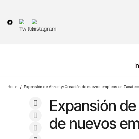
In
De nuestra cocina a tu corazón: Una
experiencia gastronómica en el Hotel
Economía
Expansión de Ahresty: Creación de nuevos empleos en Zacatec
Home
Quinta Real Zacatecas
Expansión de 
de nuevos em