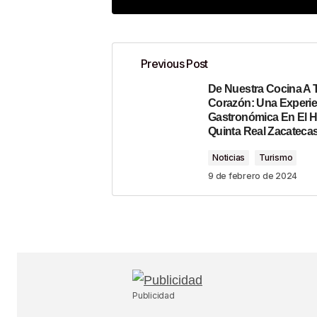
Previous Post
De Nuestra Cocina A 
Tu dirección de correo electrónico n
Corazón: Una Experie
Gastronómica En El H
Comment
*
Quinta Real Zacateca
Noticias
Turismo
9 de febrero de 2024
Your Name
*
Guardar Mi Nombre, Correo Electr
En Este Navegador Para La Próx
Haga Un Comentario.
Publicidad