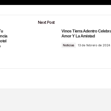
Add a comment
Next Post
Tu
Vinos Tierra Adentro Celebra
o será publicada.
Los campos obligatorios están marcados con
ncia
Amor Y La Amistad
otel
Noticias
13 de febrero de 2024
s
Your E-Mail
*
ónico Y Sitio Web
ima Vez Que