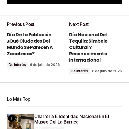
Add a comment
Previous Post
Next Post
Tu dirección de correo electrónico no será
Día De La Población:
Día Nacional Del
publicada.
Los campos obligatorios están
¿Qué Ciudades Del
Tequila: Símbolo
marcados con
*
Mundo Se Parecen A
Cultural Y
Zacatecas?
Reconocimiento
Comment
*
Internacional
De interés
6 de julio de 2026
De interés
6 de julio de 2026
Your Name
*
Lo Más Top
Your E-Mail
*
Charrería E Identidad Nacional En El
Museo Del La Barrica