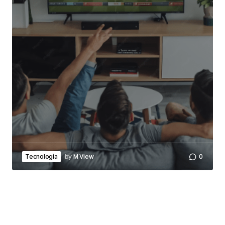
by
M View
0
Tecnología