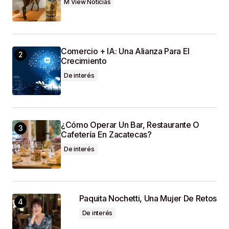
M View Noticias
Guardar Mi Nombre, Correo Electrónico Y Sitio
Web En Este Navegador Para La Próxima Vez
Que Haga Un Comentario.
Comercio + IA: Una Alianza Para El
SUBMIT COMMENT
Crecimiento
De interés
¿Cómo Operar Un Bar, Restaurante O
Cafetería En Zacatecas?
De interés
Paquita Nochetti, Una Mujer De Retos
De interés