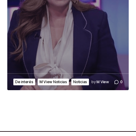
by
M View
0
De interés
M View Noticias
Noticias