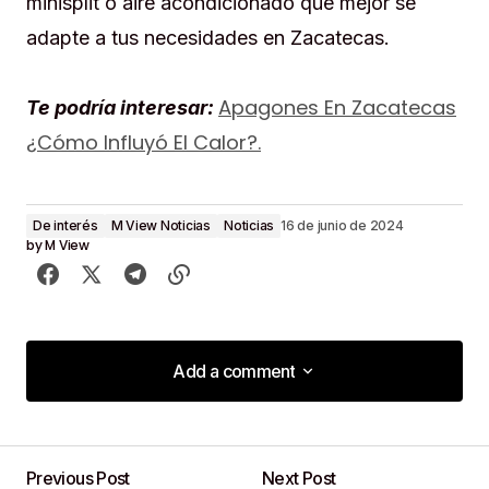
minisplit o aire acondicionado que mejor se
adapte a tus necesidades en Zacatecas.
Apagones En Zacatecas
Te podría interesar:
¿Cómo Influyó El Calor?.
De interés
M View Noticias
Noticias
16 de junio de 2024
by
M View
Add a comment
Add a comment
Previous Post
Next Post