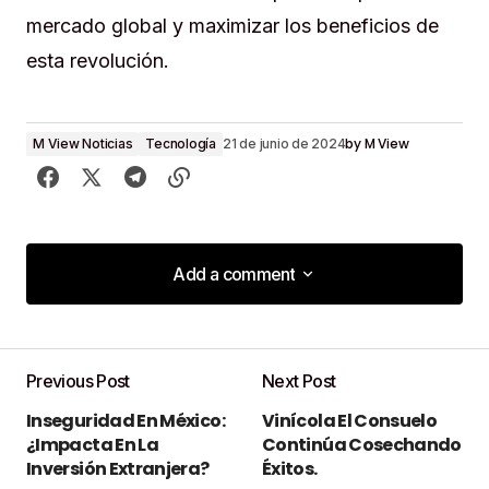
mercado global y maximizar los beneficios de
esta revolución.
by
M View
M View Noticias
Tecnología
21 de junio de 2024
Add a comment
Add a comment
Previous Post
Next Post
Tu dirección de correo electrónico no será
Inseguridad En México:
Vinícola El Consuelo
publicada.
Los campos obligatorios están
¿Impacta En La
Continúa Cosechando
marcados con
*
Inversión Extranjera?
Éxitos.