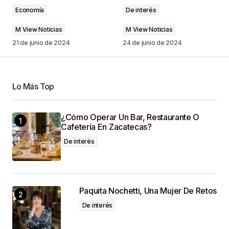
Economía
De interés
Comment
*
M View Noticias
M View Noticias
21 de junio de 2024
24 de junio de 2024
Your Name
*
Lo Más Top
Your E-Mail
*
¿Cómo Operar Un Bar, Restaurante O
Cafetería En Zacatecas?
Guardar Mi Nombre, Correo Electrónico Y Sitio
De interés
Web En Este Navegador Para La Próxima Vez
Que Haga Un Comentario.
SUBMIT COMMENT
Paquita Nochetti, Una Mujer De Retos
De interés