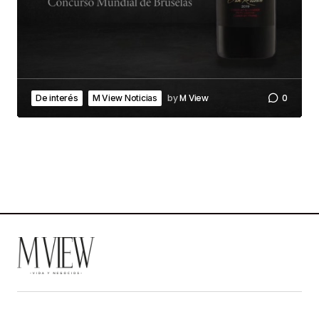
by
M View
0
De interés
M View Noticias