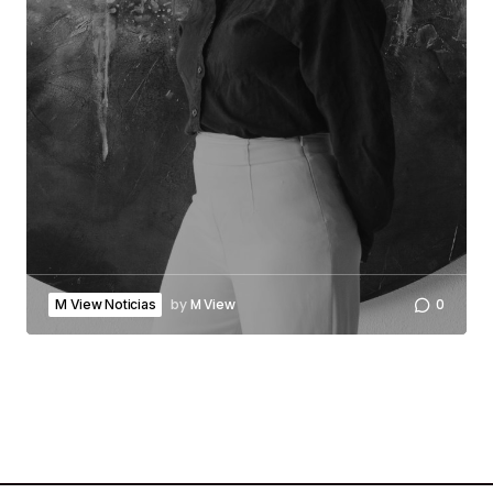
by
M View
0
M View Noticias