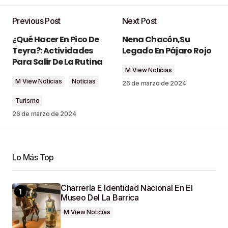
Previous Post
Next Post
Tu dirección de correo electrónico no será
¿Qué Hacer En Pico De
Nena Chacón,su
publicada.
Los campos obligatorios están
Teyra?: Actividades
Legado En Pájaro Rojo
marcados con
*
Para Salir De La Rutina
M View Noticias
M View Noticias
Noticias
Comment
*
26 de marzo de 2024
Turismo
26 de marzo de 2024
Your Name
*
Lo Más Top
Your E-Mail
*
Charrería E Identidad Nacional En El
Museo Del La Barrica
Guardar Mi Nombre, Correo Electrónico Y Sitio
M View Noticias
Web En Este Navegador Para La Próxima Vez