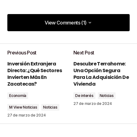
View Comments (1)
View Comments (1)
[…] Te podría interesar: Los templos de
Zacatecas: ¿Cuál es el de más años de historia?
Previous Post
Next Post
[…]
Inversión Extranjera
Descubre Terrahome:
Fallece el Papa Francisco a los 88 años - M VIEW
Directa: ¿Qué Sectores
Una Opción Segura
21 de abril de 2025 at 09:39
Invierten Más En
Para La Adquisición De
Zacatecas?
Vivienda
Responder
Economía
De interés
Noticias
27 de marzo de 2024
M View Noticias
Noticias
27 de marzo de 2024
Tu dirección de correo electrónico no será
publicada.
Los campos obligatorios están
marcados con
*