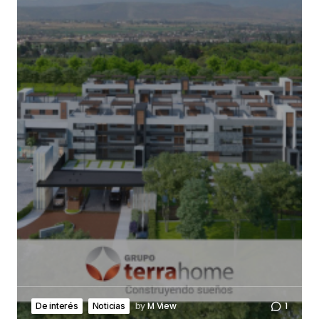
by
M View
1
De interés
Noticias