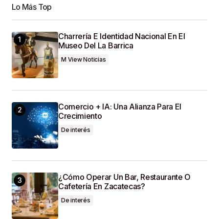
Lo Más Top
Comment
*
Charrería E Identidad Nacional En El
Museo Del La Barrica
M View Noticias
Your Name
*
Comercio + IA: Una Alianza Para El
Crecimiento
Your E-Mail
*
De interés
Guardar Mi Nombre, Correo Electrónico Y Sitio
Web En Este Navegador Para La Próxima Vez
Que Haga Un Comentario.
¿Cómo Operar Un Bar, Restaurante O
Cafetería En Zacatecas?
SUBMIT COMMENT
De interés