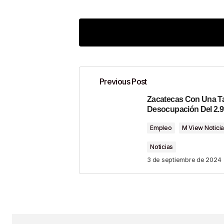
Previous Post
Zacatecas Con Una T
Tu dirección de correo electrónico n
Desocupación Del 2.
Empleo
M View Notici
Comment
*
Noticias
3 de septiembre de 2024
Your Name
*
Guardar Mi Nombre, Correo Electr