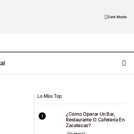
Dark Mode
al
Reconocimiento a La Transparencia
jo y la escuela?
Proactiva
Lo Más Top
¿Cómo Operar Un Bar,
Restaurante O Cafetería En
Zacatecas?
De interés