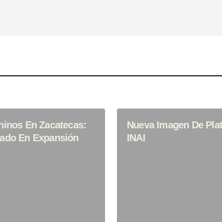
ima Vez Que
hinos En Zacatecas:
Nueva Imagen De Pla
ado En Expansión
INAI