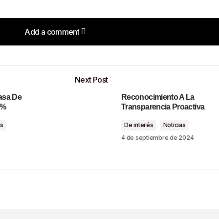
Add a comment
Add a comment
Next Post
asa De
Reconocimiento A La
o será publicada.
Los campos obligatorios están marcados con
9%
Transparencia Proactiva
as
De interés
Noticias
4 de septiembre de 2024
Your E-Mail
*
ónico Y Sitio Web