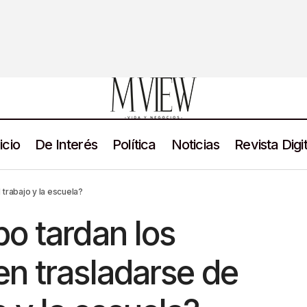
icio
De Interés
Política
Noticias
Revista Digit
to tiempo tardan los zacatecanos en trasladarse de casa al traba
trabajo y la escuela?
o tardan los
n trasladarse de