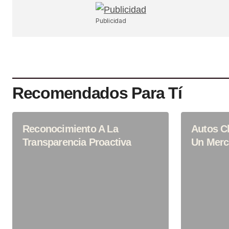
En Este Navegador Para La Próx
Haga Un Comentario.
Publicidad
SUBMIT COMMENT
Recomendados Para Tí
Reconocimiento A La
Autos C
Transparencia Proactiva
Un Merc