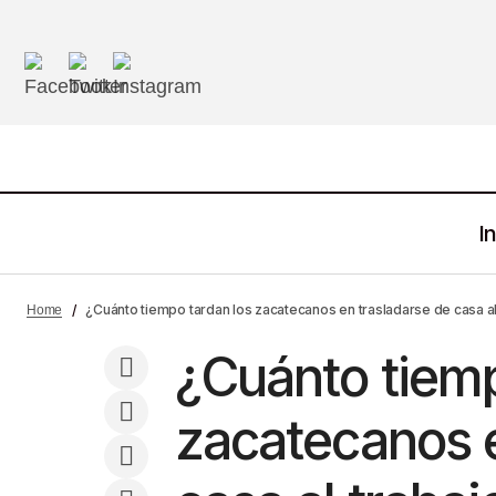
In
Zacatecas Con Una Tasa De
¿Cuán
De interés
¿Cuánto tiempo tardan los zacatecanos en trasladarse de casa al 
Home
Desocupación del 2.9%
¿Cuánto tiemp
zacatecanos e