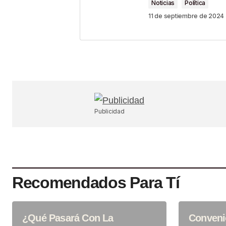
Noticias
Política
Comment
*
11 de septiembre de 2024
Your Name
*
Guardar Mi Nombre, Correo Electr
En Este Navegador Para La Próx
Publicidad
Haga Un Comentario.
SUBMIT COMMENT
Recomendados Para Tí
¿Qué Pasará Con La
Conveni