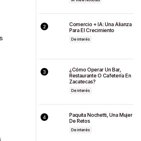
Comercio + IA: Una Alianza
Para El Crecimiento
s
De interés
¿Cómo Operar Un Bar,
Restaurante O Cafetería En
Zacatecas?
De interés
Paquita Nochetti, Una Mujer
n
De Retos
De interés
s