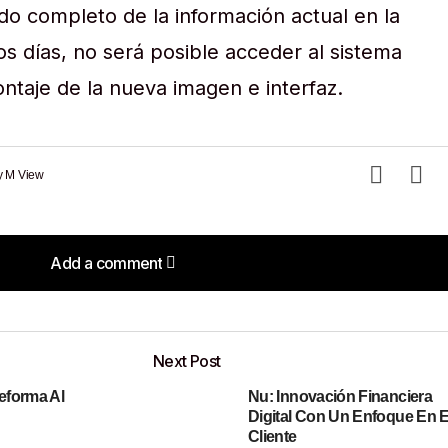
do completo de la información actual en la
s días, no será posible acceder al sistema
ontaje de la nueva imagen e interfaz.
y
M View
Add a comment
Add a comment
Next Post
eforma Al
Nu: Innovación Financiera
o será publicada.
Los campos obligatorios están marcados con
Digital Con Un Enfoque En E
Cliente