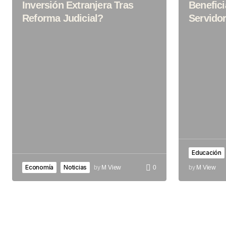
Inversión Extranjera Tras
Benefici
Reforma Judicial?
Servido
Educación
Economía
Noticias
by
M View
0
by
M View