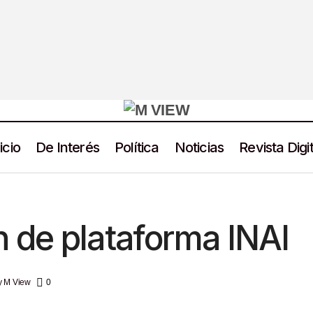
icio
De Interés
Política
Noticias
Revista Digit
Nueva imagen de plataforma INAI
De interés
Noticias
 de plataforma INAI
y
M View
0