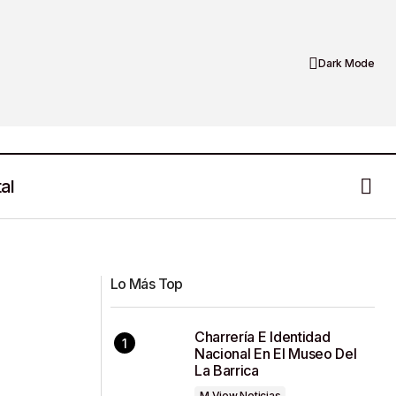
Dark Mode
al
Nu: Innovación Financiera Digital con un
Enfoque en el Cliente
Lo Más Top
Charrería E Identidad
Nacional En El Museo Del
La Barrica
M View Noticias