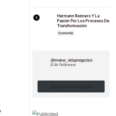
Hermann Reimers Y La
Pasión Por Los Procesos De
Transformación
Economía
@mview_vidaynegocios
8.4k Followers
Síguenos en Instagram
Síguenos en Instagram
s