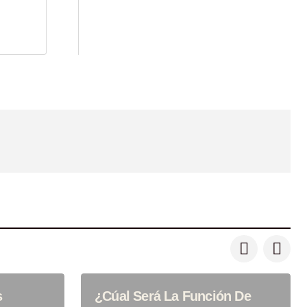
s
¿Cúal Será La Función De