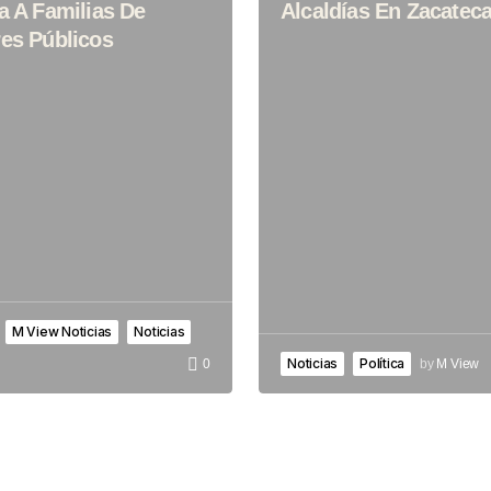
a A Familias De
Alcaldías En Zacatec
res Públicos
M View Noticias
Noticias
Noticias
Política
by
M View
0