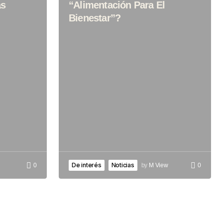
as
“Alimentación Para El
Bienestar”?
De interés
Noticias
0
by
M View
0