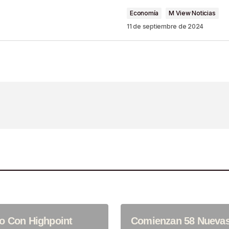
Economía
M View Noticias
11 de septiembre de 2024
Your E-Mail
*
ónico Y Sitio Web
ima Vez Que
o Con Highpoint
Comienzan 58 Nueva