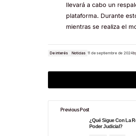
llevará a cabo un respal
plataforma. Durante esto
mientras se realiza el m
De interés
Noticias
11 de septiembre de 2024
b
Previous Post
¿Qué Sigue Con La R
Tu dirección de correo electrónico n
Poder Judicial?