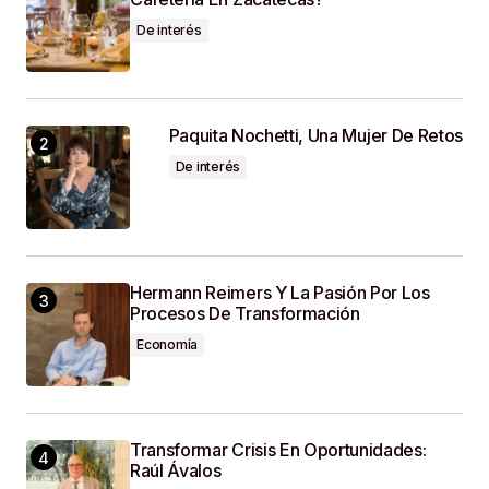
Guardar Mi Nombre, Correo Electrónico Y Sitio
De interés
Web En Este Navegador Para La Próxima Vez
Que Haga Un Comentario.
SUBMIT COMMENT
Paquita Nochetti, Una Mujer De Retos
De interés
Hermann Reimers Y La Pasión Por Los
Procesos De Transformación
Economía
Transformar Crisis En Oportunidades:
Raúl Ávalos