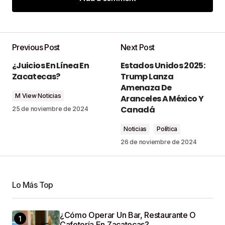
Add a comment
Previous Post
Next Post
Tu dirección de correo electrónico no será
¿Juicios En Línea En
Estados Unidos 2025:
publicada.
Los campos obligatorios están
Zacatecas?
Trump Lanza
marcados con
*
Amenaza De
M View Noticias
Aranceles A México Y
Comment
*
Canadá
25 de noviembre de 2024
Noticias
Política
26 de noviembre de 2024
Your Name
*
Lo Más Top
Your E-Mail
*
¿Cómo Operar Un Bar, Restaurante O
Cafetería En Zacatecas?