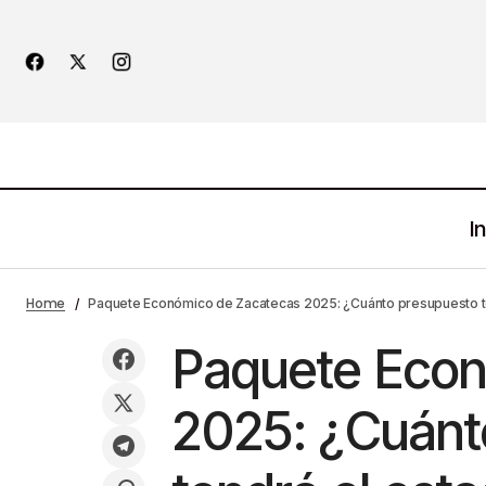
In
FIL Guadalajara 2024: Fechas, autores
Economía
Noticia
Home
Paquete Económico de Zacatecas 2025: ¿Cuánto presupuesto t
y boletos
Paquete Econ
2025: ¿Cuánt