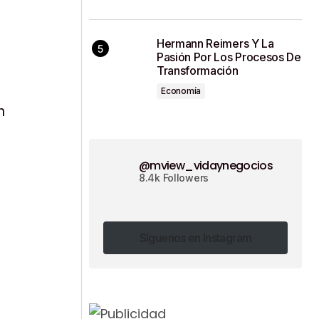
Hermann Reimers Y La
Pasión Por Los Procesos De
Transformación
Economía
n
@mview_vidaynegocios
8.4k Followers
Síguenos en Instagram
Síguenos en Instagram