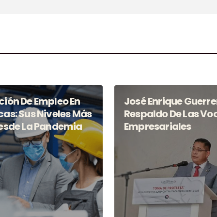
ión De Empleo En
José Enrique Guerre
as: Sus Niveles Más
Respaldo De Las Vo
Desde La Pandemia
Empresariales