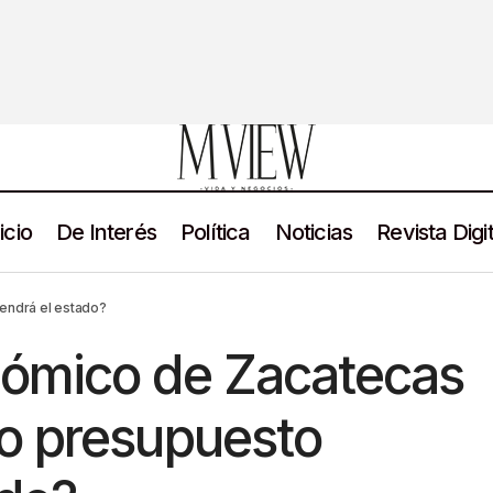
icio
De Interés
Política
Noticias
Revista Digit
Paquete Económico de Zacatecas 2025: ¿Cuánto presupuesto t
s
endrá el estado?
ómico de Zacatecas
o presupuesto