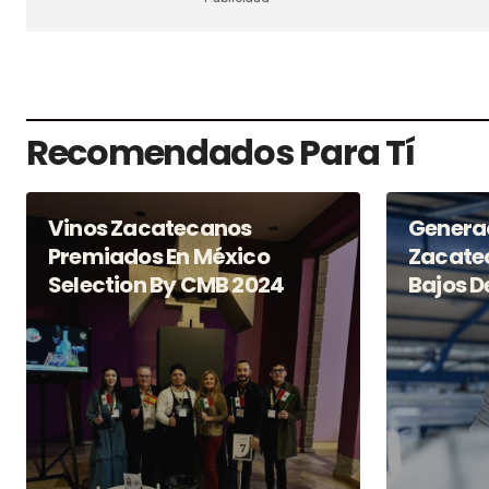
Recomendados Para Tí
Vinos Zacatecanos
Generac
Premiados En México
Zacatec
Selection By CMB 2024
Bajos 