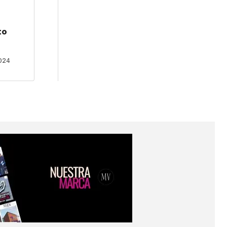
*
to
2024