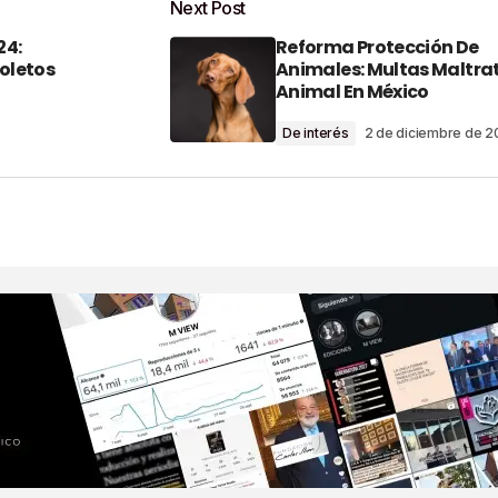
Next Post
24:
Reforma Protección De
o será publicada.
Los campos obligatorios están marcados con
Boletos
Animales: Multas Maltra
Animal En México
De interés
2 de diciembre de 
Your E-Mail
*
nico Y Sitio Web
ma Vez Que Haga