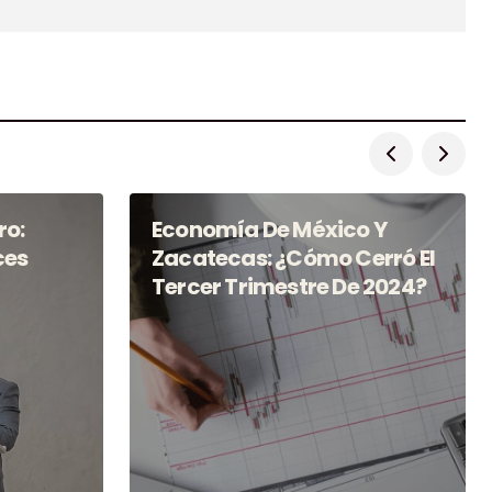
ro:
Economía De México Y
ces
Zacatecas: ¿Cómo Cerró El
Tercer Trimestre De 2024?