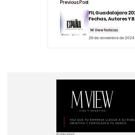
Previous Post
FIL Guadalajara 20
Tu dirección de correo electrónico n
Fechas, Autores Y 
Comment
*
M View Noticias
29 de noviembre de 2024
Your Name
*
Guardar Mi Nombre, Correo Electró
En Este Navegador Para La Próxi
Un Comentario.
SUBMIT COMMENT
Publicidad