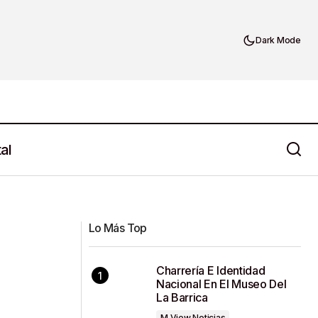
Dark Mode
al
Reforma Protección de Animales:
endrá el estado?
Multas maltrato animal en México
Lo Más Top
Charrería E Identidad
Nacional En El Museo Del
La Barrica
M View Noticias