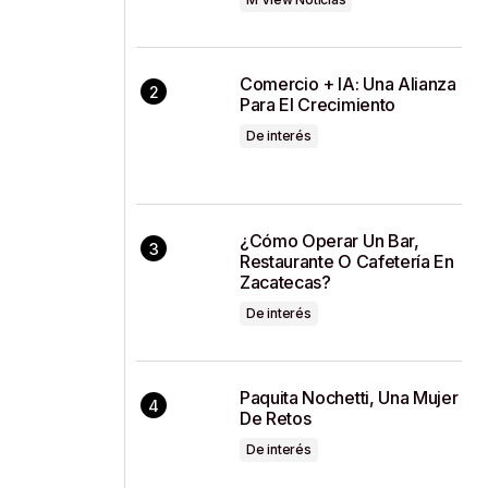
Comercio + IA: Una Alianza
Para El Crecimiento
De interés
¿Cómo Operar Un Bar,
Restaurante O Cafetería En
Zacatecas?
De interés
Paquita Nochetti, Una Mujer
De Retos
De interés