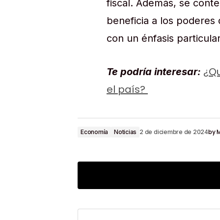
fiscal. Además, se cont
beneficia a los poderes
con un énfasis particula
¿Qu
Te podría interesar:
el país?
by
M
Economía
Noticias
2 de diciembre de 2024