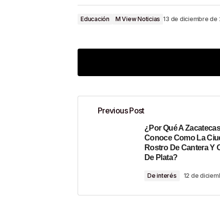
Educación
M View Noticias
13 de diciembre de
Previous Post
¿Por Qué A Zacatecas
Tu dirección de correo electrónico n
Conoce Como La Ciu
Rostro De Cantera Y 
Comment
*
De Plata?
De interés
12 de dicie
Your Name
*