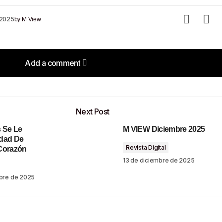
 2025
by
M View
Add a comment
Add a comment
Next Post
 Se Le
M VIEW Diciembre 2025
o será publicada.
Los campos obligatorios están marcados con
dad De
Revista Digital
Corazón
13 de diciembre de 2025
mbre de 2025
Your E-Mail
*