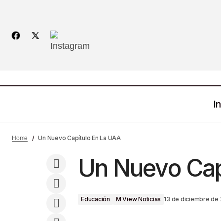
In
¿Por Qué A Zacatecas Se Le Conoce
Como La Ciudad De Rostro De Cantera
Un Nuevo Capítulo En La UAA
Home
Y Corazón De Plata?
Un Nuevo Cap
Educación
M View Noticias
13 de diciembre de