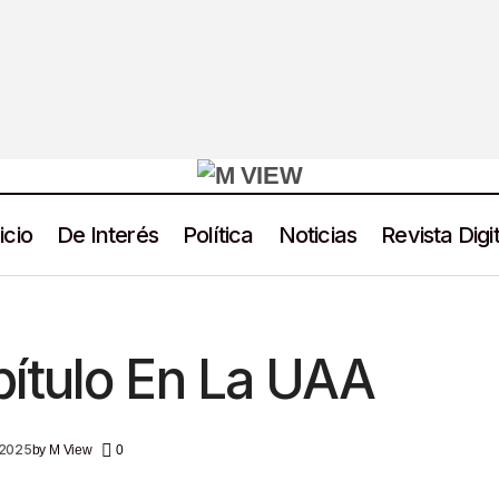
icio
De Interés
Política
Noticias
Revista Digit
Un Nuevo Capítulo En La UAA
Educación
M View Noticias
ítulo En La UAA
 2025
by
M View
0