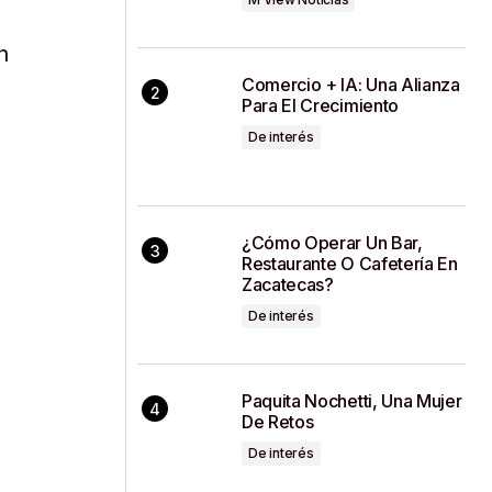
n
Comercio + IA: Una Alianza
Para El Crecimiento
De interés
¿Cómo Operar Un Bar,
Restaurante O Cafetería En
Zacatecas?
De interés
Paquita Nochetti, Una Mujer
De Retos
De interés