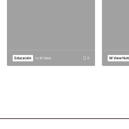
Educación
M View Noti
by
M View
0