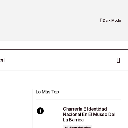
Dark Mode
al
M VIEW Diciembre 2025
Lo Más Top
Charrería E Identidad
Nacional En El Museo Del
La Barrica
M View Noticias