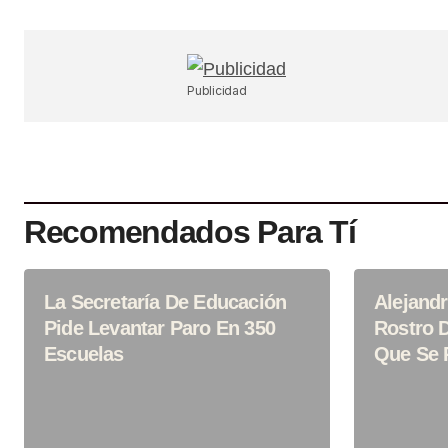
Guardar Mi Nombre, Correo Electr
En Este Navegador Para La Próx
Publicidad
Haga Un Comentario.
SUBMIT COMMENT
Recomendados Para Tí
La Secretaría De Educación
Alejandr
Pide Levantar Paro En 350
Rostro 
Escuelas
Que Se 