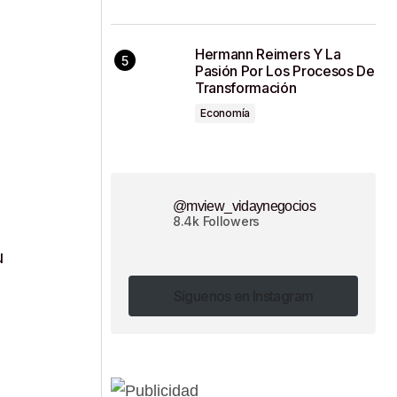
Hermann Reimers Y La
l
Pasión Por Los Procesos De
Transformación
Economía
@mview_vidaynegocios
8.4k Followers
u
Síguenos en Instagram
Síguenos en Instagram