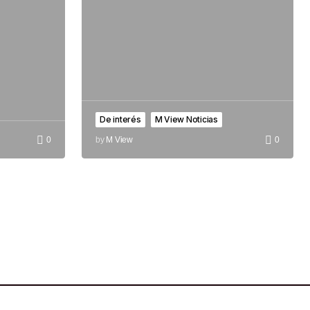
De interés
M View Noticias
0
by
M View
0