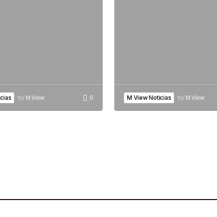
cias
M View Noticias
by
M View
0
by
M View