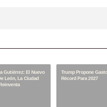
ónico Y Sitio Web
ima Vez Que
a Gutiérrez: El Nuevo
Trump Propone Gasto 
De León, La Ciudad
Récord Para 2027
Reinventa