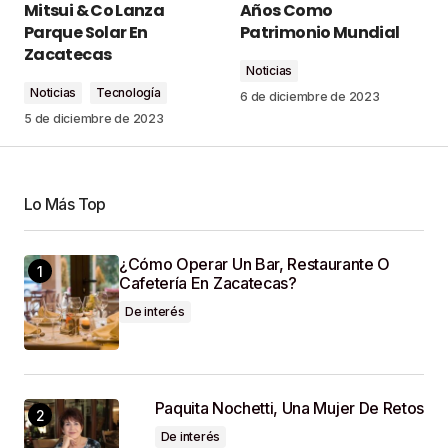
Mitsui & Co Lanza
Años Como
marcados con
*
Parque Solar En
Patrimonio Mundial
Zacatecas
Noticias
Comment
*
Noticias
Tecnología
6 de diciembre de 2023
5 de diciembre de 2023
Your Name
*
Lo Más Top
¿Cómo Operar Un Bar, Restaurante O
Your E-Mail
*
Cafetería En Zacatecas?
De interés
Guardar Mi Nombre, Correo Electrónico Y Sitio
Web En Este Navegador Para La Próxima Vez
Que Haga Un Comentario.
Paquita Nochetti, Una Mujer De Retos
SUBMIT COMMENT
De interés