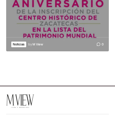
by
M View
0
Noticias