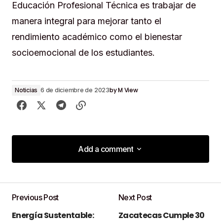
Educación Profesional Técnica es trabajar de
manera integral para mejorar tanto el
rendimiento académico como el bienestar
socioemocional de los estudiantes.
by
M View
Noticias
6 de diciembre de 2023
Add a comment
Add a comment
Previous Post
Next Post
Tu dirección de correo electrónico no será
Energía Sustentable:
Zacatecas Cumple 30
publicada.
Los campos obligatorios están