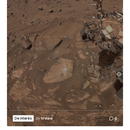
by
M View
0
De interés