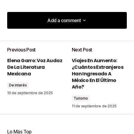
Add a comment
Add a comment
Previous Post
Next Post
Tu dirección de correo electrónico no será
Elena Garro: Voz Audaz
Viajes En Aumento:
publicada.
Los campos obligatorios están
De La Literatura
¿Cuántos Extranjeros
marcados con
*
Mexicana
Han Ingresado A
México En El Último
De interés
Comment
*
Año?
10 de septiembre de 2025
Turismo
11 de septiembre de 2025
Your Name
*
Lo Más Top