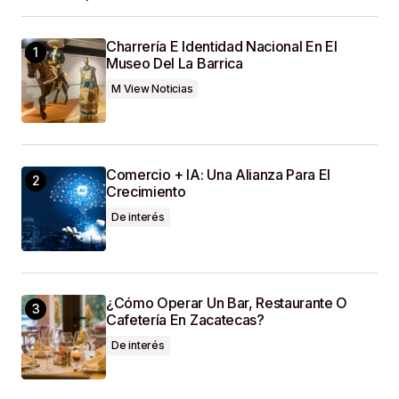
Your E-Mail
*
Charrería E Identidad Nacional En El
Museo Del La Barrica
Guardar Mi Nombre, Correo Electrónico Y Sitio
M View Noticias
Web En Este Navegador Para La Próxima Vez
Que Haga Un Comentario.
SUBMIT COMMENT
Comercio + IA: Una Alianza Para El
Crecimiento
De interés
¿Cómo Operar Un Bar, Restaurante O
Cafetería En Zacatecas?
De interés