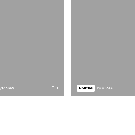
Noticias
y
M View
0
by
M View