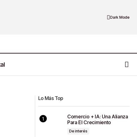
Dark Mode
al
el?
¿Temu vende productos ilegales?
Lo Más Top
Comercio + IA: Una Alianza
Para El Crecimiento
De interés