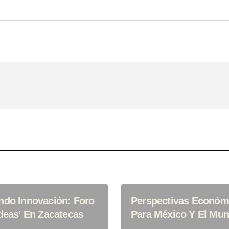
Your E-Mail
*
ónico Y Sitio Web
ima Vez Que
ndo Innovación: Foro
Perspectivas Económ
deas’ En Zacatecas
Para México Y El Mu