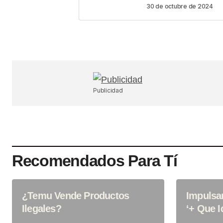
30 de octubre de 2024
Your Name
*
Guardar Mi Nombre, Correo Electr
En Este Navegador Para La Próx
Publicidad
Haga Un Comentario.
SUBMIT COMMENT
Recomendados Para Tí
¿Temu Vende Productos
Impulsa
Ilegales?
‘+ Que I