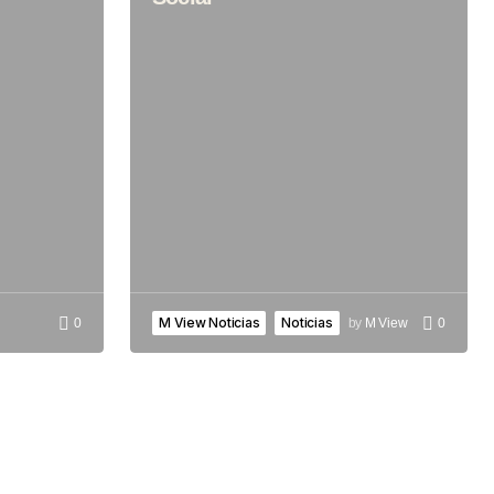
M View Noticias
Noticias
0
by
M View
0