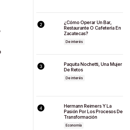
¿Cómo Operar Un Bar,
Restaurante O Cafetería En
o
Zacatecas?
De interés
o
Paquita Nochetti, Una Mujer
De Retos
De interés
Hermann Reimers Y La
Pasión Por Los Procesos De
Transformación
Economía