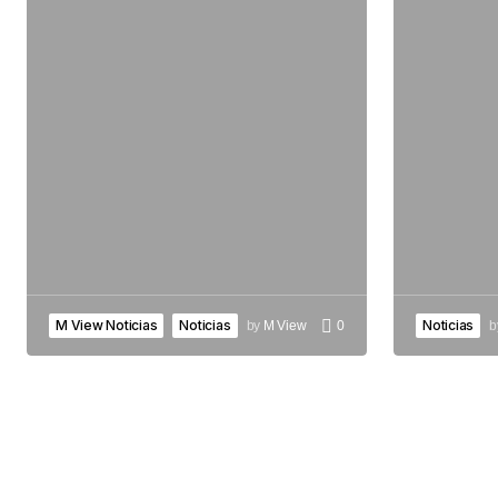
M View Noticias
Noticias
Noticias
by
M View
0
b