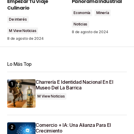
Empezar Tu Viaje
Panorama Industrial
Culinario
Economía
Minería
Comment
*
De interés
Noticias
M View Noticias
8 de agosto de 2024
8 de agosto de 2024
Your Name
*
Lo Más Top
Your E-Mail
*
Charrería E Identidad Nacional En El
Museo Del La Barrica
Guardar Mi Nombre, Correo Electrónico Y Sitio
Web En Este Navegador Para La Próxima Vez
M View Noticias
Que Haga Un Comentario.
SUBMIT COMMENT
Comercio + IA: Una Alianza Para El
Crecimiento