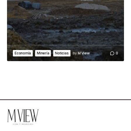
by
M View
0
Economía
Minería
Noticias