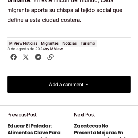
brillante
. En este rincón del mundo, cada
migrante aporta su chispa al tejido social que
define a esta ciudad costera.
M View Noticias
Migrantes
Noticias
Turismo
by
M View
8 de agosto de 2024
Add a comment
Add a comment
Previous Post
Next Post
Tu dirección de correo electrónico no será
Educar El Paladar:
Zacatecas No
publicada.
Los campos obligatorios están
Alimentos Clave Para
Presenta Mejoras En
marcados con
*