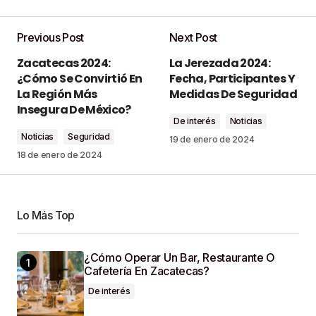
Previous Post
Next Post
Tu dirección de correo electrónico no será
Zacatecas 2024:
La Jerezada 2024:
publicada.
Los campos obligatorios están
¿Cómo Se Convirtió En
Fecha, Participantes Y
marcados con
*
La Región Más
Medidas De Seguridad
Insegura De México?
De interés
Noticias
Comment
*
Noticias
Seguridad
19 de enero de 2024
18 de enero de 2024
Your Name
*
Lo Más Top
¿Cómo Operar Un Bar, Restaurante O
Your E-Mail
*
Cafetería En Zacatecas?
De interés
Guardar Mi Nombre, Correo Electrónico Y Sitio
Web En Este Navegador Para La Próxima Vez