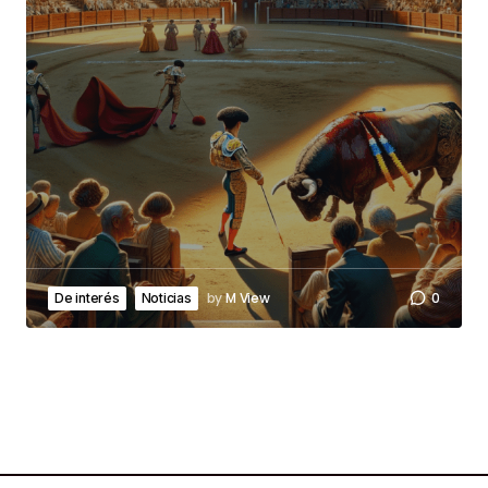
by
M View
0
De interés
Noticias