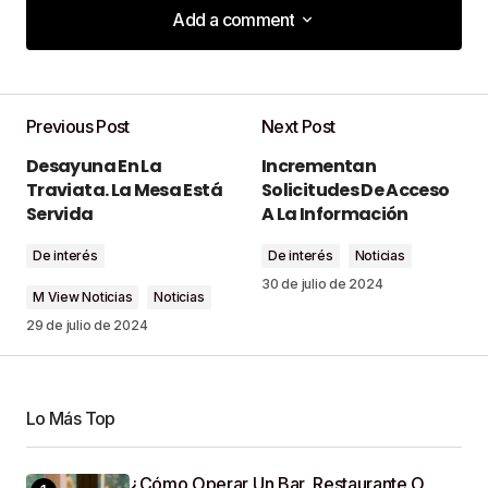
Add a comment
Add a comment
Previous Post
Next Post
Tu dirección de correo electrónico no será
Desayuna En La
Incrementan
publicada.
Los campos obligatorios están
Traviata. La Mesa Está
Solicitudes De Acceso
marcados con
*
Servida
A La Información
De interés
De interés
Noticias
Comment
*
30 de julio de 2024
M View Noticias
Noticias
29 de julio de 2024
Your Name
*
Lo Más Top
Your E-Mail
*
¿Cómo Operar Un Bar, Restaurante O