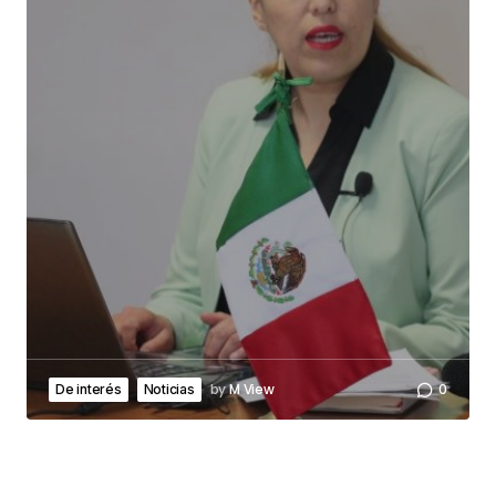
by
M View
0
De interés
Noticias