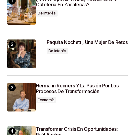
Cafetería En Zacatecas?
Guardar Mi Nombre, Correo Electrónico Y Sitio
De interés
Web En Este Navegador Para La Próxima Vez
Que Haga Un Comentario.
SUBMIT COMMENT
Paquita Nochetti, Una Mujer De Retos
De interés
Hermann Reimers Y La Pasión Por Los
Procesos De Transformación
Economía
Transformar Crisis En Oportunidades:
Raúl Ávalos