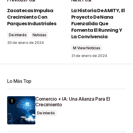
Tu dirección de correo electrónico no será
Zacatecas Impulsa
La Historia De AMITY, El
publicada.
Los campos obligatorios están
Crecimiento Con
Proyecto De Nana
marcados con
*
Parques Industriales
Fuenzalida Que
Fomenta El Running Y
De interés
Noticias
Comment
*
La Convivencia
30 de enero de 2024
M View Noticias
31 de enero de 2024
Your Name
*
Lo Más Top
Your E-Mail
*
Comercio + IA: Una Alianza Para El
Crecimiento
Guardar Mi Nombre, Correo Electrónico Y Sitio
De interés
Web En Este Navegador Para La Próxima Vez
Que Haga Un Comentario.