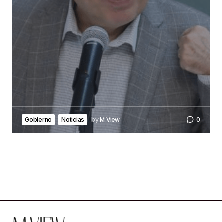
by
M View
0
Gobierno
Noticias