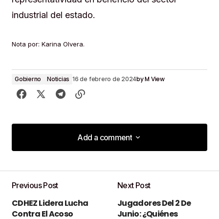
industrial del estado.
Nota por: Karina Olvera.
by
M View
Gobierno
Noticias
16 de febrero de 2024
Add a comment
Add a comment
Previous Post
Next Post
Tu dirección de correo electrónico no será
CDHEZ Lidera Lucha
Jugadores Del 2 De
publicada.
Los campos obligatorios están
Contra El Acoso
Junio: ¿Quiénes
marcados con
*