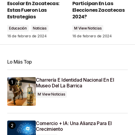
Escolar En Zacatecas:
Participan En Las
Estas Fueron Las
Elecciones Zacatecas
Comment
*
Estrategias
2024?
Educación
Noticias
M View Noticias
16 de febrero de 2024
16 de febrero de 2024
Your Name
*
Lo Más Top
Your E-Mail
*
Charrería E Identidad Nacional En El
Museo Del La Barrica
Guardar Mi Nombre, Correo Electrónico Y Sitio
M View Noticias
Web En Este Navegador Para La Próxima Vez
Que Haga Un Comentario.
SUBMIT COMMENT
Comercio + IA: Una Alianza Para El
Crecimiento