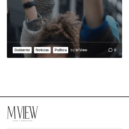
by
M View
0
Gobierno
Noticias
Política