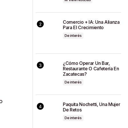
Comercio + IA: Una Alianza
Para El Crecimiento
De interés
¿Cómo Operar Un Bar,
Restaurante O Cafetería En
Zacatecas?
De interés
o
Paquita Nochetti, Una Mujer
De Retos
De interés