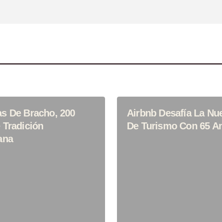
ónico Y Sitio Web
ima Vez Que
s De Bracho, 200
Airbnb Desafía La Nu
 Tradición
De Turismo Con 65 A
ana