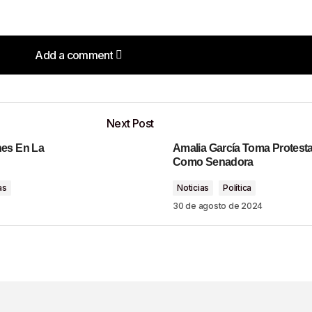
Add a comment
Add a comment
Next Post
es En La
Amalia García Toma Protest
o será publicada.
Los campos obligatorios están marcados con
Como Senadora
as
Noticias
Política
30 de agosto de 2024
Your E-Mail
*