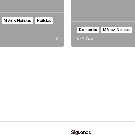
M View Noticias
Noticias
De interés
M View Noticias
0
by
M View
Síguenos