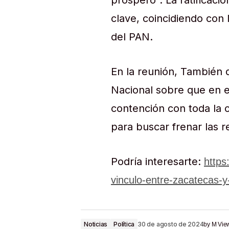
próspero”. La ratificac
clave, coincidiendo con 
del PAN.
En la reunión, También d
Nacional sobre que en e
contención con toda la 
para buscar frenar las 
Podría interesarte:
https
vinculo-entre-zacatecas-
Noticias
Política
30 de agosto de 2024
by
M Vie