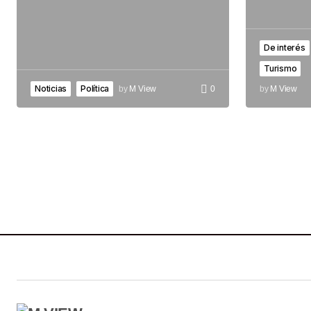
De interés
Turismo
Noticias
Política
by
M View
0
by
M View