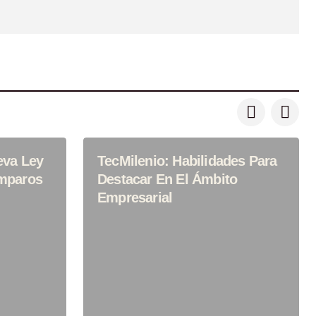
eva Ley
TecMilenio: Habilidades Para
mparos
Destacar En El Ámbito
Empresarial