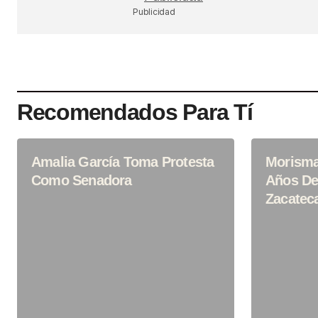
Guardar Mi Nombre, Correo Electr
Publicidad
En Este Navegador Para La Próx
Haga Un Comentario.
SUBMIT COMMENT
Recomendados Para Tí
Amalia García Toma Protesta
Morisma
Como Senadora
Años De
Zacatec