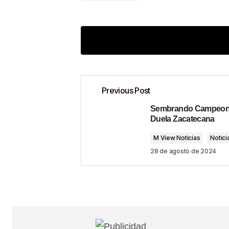
Previous Post
Sembrando Campeon
Tu dirección de correo electrónico n
Duela Zacatecana
M View Noticias
Notici
Comment
*
28 de agosto de 2024
Your Name
*