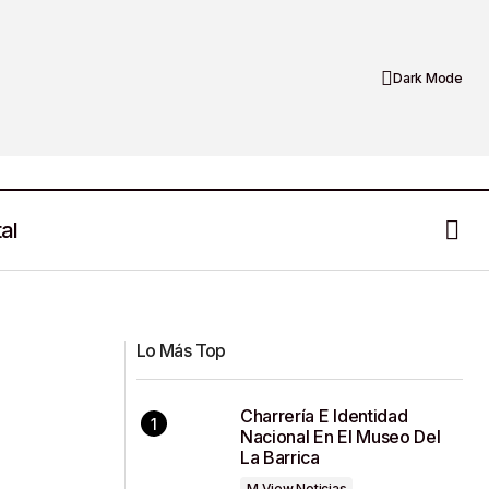
Dark Mode
al
Amalia García Toma Protesta Como
o del PAN
Senadora
Lo Más Top
Charrería E Identidad
Nacional En El Museo Del
La Barrica
M View Noticias