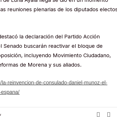
ión de Luna Ayala llega se dio en un momento
las reuniones plenarias de los diputados electo
estacó la declaración del Partido Acción
l Senado buscarán reactivar el bloque de
oposición, incluyendo Movimiento Ciudadano,
reformas de Morena y sus aliados.
:/la-reinvencion-de-consulado-daniel-munoz-el-
y-espana/
w