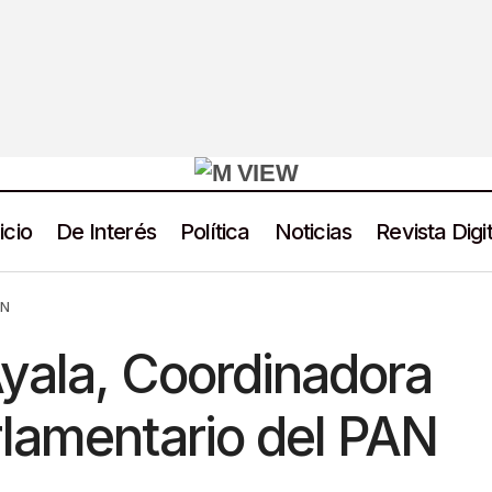
icio
De Interés
Política
Noticias
Revista Digit
Noemí Luna Ayala, Coordinadora Del Grupo Parlamentari
Política
AN
yala, Coordinadora
lamentario del PAN