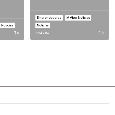
Emprendedores
M View Noticias
Noticias
Noticias
0
by
M View
0