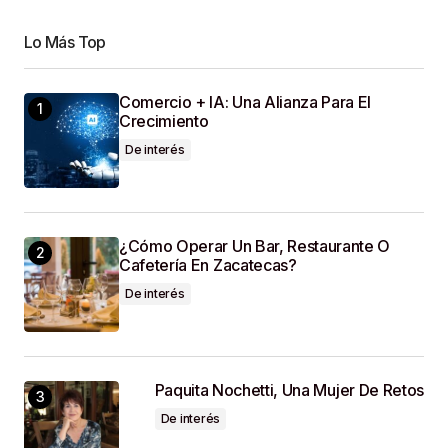
Lo Más Top
Your Name
*
Comercio + IA: Una Alianza Para El
Crecimiento
Your E-Mail
*
De interés
Guardar Mi Nombre, Correo Electrónico Y Sitio
Web En Este Navegador Para La Próxima Vez
Que Haga Un Comentario.
¿Cómo Operar Un Bar, Restaurante O
Cafetería En Zacatecas?
SUBMIT COMMENT
De interés
Paquita Nochetti, Una Mujer De Retos
De interés