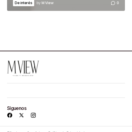
by
M View
0
De interés
Síguenos