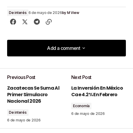
by
M View
De interés
6 de mayo de 2026
Add a comment
Add a comment
Previous Post
Next Post
Tu dirección de correo electrónico no será
Zacatecas Se Suma Al
La Inversión En México
publicada.
Los campos obligatorios están
Primer Simulacro
Cae 4.2% En Febrero
marcados con
*
Nacional 2026
Economía
De interés
Comment
*
6 de mayo de 2026
6 de mayo de 2026