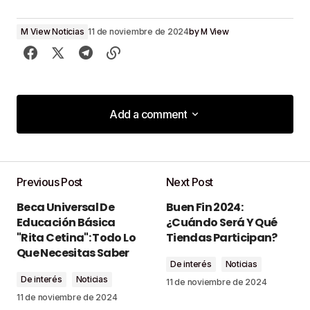
by
M View
M View Noticias
11 de noviembre de 2024
Add a comment
Add a comment
Previous Post
Next Post
Tu dirección de correo electrónico no será
Beca Universal De
Buen Fin 2024:
publicada.
Los campos obligatorios están
Educación Básica
¿Cuándo Será Y Qué
marcados con
*
"Rita Cetina": Todo Lo
Tiendas Participan?
Que Necesitas Saber
De interés
Noticias
Comment
*
De interés
Noticias
11 de noviembre de 2024
11 de noviembre de 2024