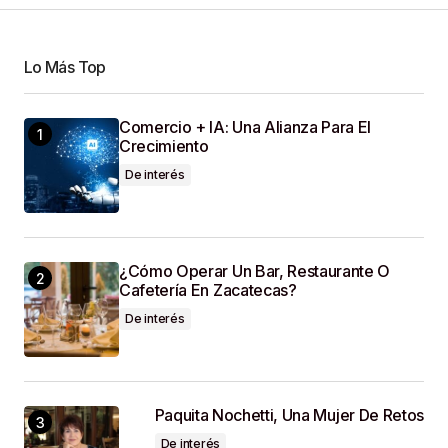
Your Name
*
Lo Más Top
Comercio + IA: Una Alianza Para El
Your E-Mail
*
Crecimiento
De interés
Guardar Mi Nombre, Correo Electrónico Y Sitio
Web En Este Navegador Para La Próxima Vez
Que Haga Un Comentario.
¿Cómo Operar Un Bar, Restaurante O
SUBMIT COMMENT
Cafetería En Zacatecas?
De interés
Paquita Nochetti, Una Mujer De Retos
De interés