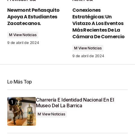
Tu dirección de correo electrónico no será
Newmont Peñasquito
Conexiones
publicada.
Los campos obligatorios están
Apoya A Estudiantes
Estratégicas: Un
marcados con
*
Zacatecanos.
Vistazo A Los Eventos
Más Recientes De La
M View Noticias
Comment
*
Cámara De Comercio
9 de abril de 2024
M View Noticias
9 de abril de 2024
Your Name
*
Lo Más Top
Your E-Mail
*
Charrería E Identidad Nacional En El
Museo Del La Barrica
Guardar Mi Nombre, Correo Electrónico Y Sitio
M View Noticias
Web En Este Navegador Para La Próxima Vez
Que Haga Un Comentario.