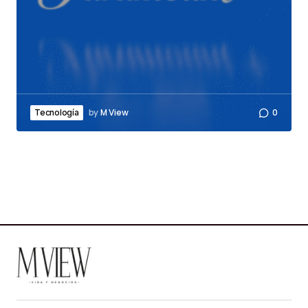
by
M View
0
Tecnología