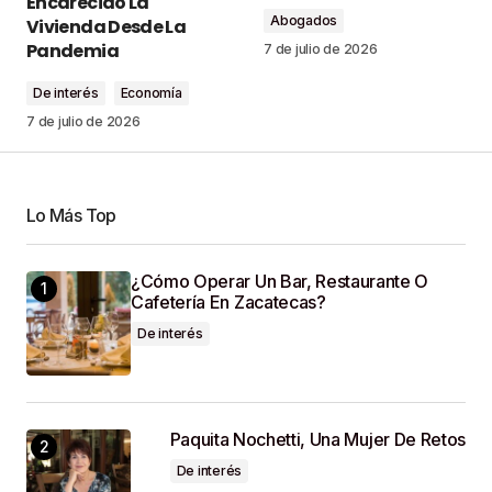
Encarecido La
Abogados
Comment
*
Vivienda Desde La
Pandemia
7 de julio de 2026
De interés
Economía
7 de julio de 2026
Your Name
*
Lo Más Top
Your E-Mail
*
¿Cómo Operar Un Bar, Restaurante O
Guardar Mi Nombre, Correo Electrónico Y Sitio
Cafetería En Zacatecas?
Web En Este Navegador Para La Próxima Vez
De interés
Que Haga Un Comentario.
SUBMIT COMMENT
Paquita Nochetti, Una Mujer De Retos
De interés