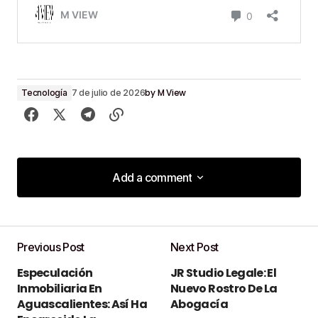
by
M View
Tecnología
7 de julio de 2026
Add a comment
Add a comment
Previous Post
Next Post
Tu dirección de correo electrónico no será
Especulación
JR Studio Legale: El
publicada.
Los campos obligatorios están
Inmobiliaria En
Nuevo Rostro De La
marcados con
*
Aguascalientes: Así Ha
Abogacía