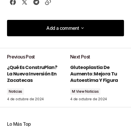
Add a comment
Add a comment
Previous Post
Next Post
Tu dirección de correo electrónico no será
¿Qué Es ConstruPlan?
Gluteoplastia De
publicada.
Los campos obligatorios están
La Nueva Inversión En
Aumento: Mejora Tu
marcados con
*
Zacatecas
Autoestima Y Figura
Noticias
M View Noticias
Comment
*
4 de octubre de 2024
4 de octubre de 2024
Lo Más Top
Your Name
*