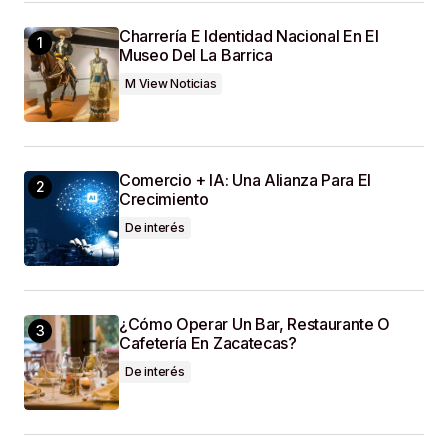
Charrería E Identidad Nacional En El
Museo Del La Barrica
Your E-Mail
*
M View Noticias
Guardar Mi Nombre, Correo Electrónico Y Sitio
Web En Este Navegador Para La Próxima Vez
Que Haga Un Comentario.
Comercio + IA: Una Alianza Para El
Crecimiento
SUBMIT COMMENT
De interés
¿Cómo Operar Un Bar, Restaurante O
Cafetería En Zacatecas?
De interés