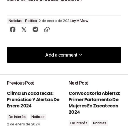
by
M View
Noticias
Política
2 de enero de 2024
Add a comment
Add a comment
Previous Post
Next Post
Tu dirección de correo electrónico no será
Clima En Zacatecas:
Convocatoria Abierta:
publicada.
Los campos obligatorios están
Pronóstico Y Alertas De
Primer Parlamento De
marcados con
*
Enero 2024
Mujeres En Zacatecas
2024
De interés
Noticias
Comment
*
De interés
Noticias
2 de enero de 2024