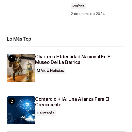
Política
2 de enero de 2024
Your Name
*
Lo Más Top
Your E-Mail
*
Charrería E Identidad Nacional En El
Museo Del La Barrica
Guardar Mi Nombre, Correo Electrónico Y Sitio
Web En Este Navegador Para La Próxima Vez
M View Noticias
Que Haga Un Comentario.
SUBMIT COMMENT
Comercio + IA: Una Alianza Para El
Crecimiento
De interés