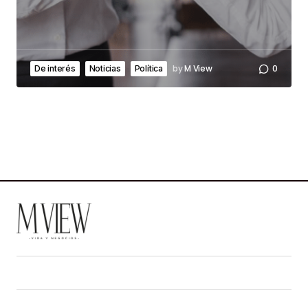
by
M View
0
De interés
Noticias
Política