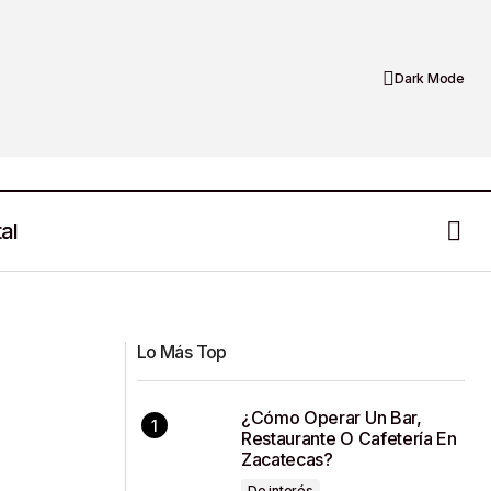
Dark Mode
al
co Necesita
Carlos Alberto Sánchez: Arte como
Evolución constante.
Lo Más Top
¿Cómo Operar Un Bar,
Restaurante O Cafetería En
Zacatecas?
De interés