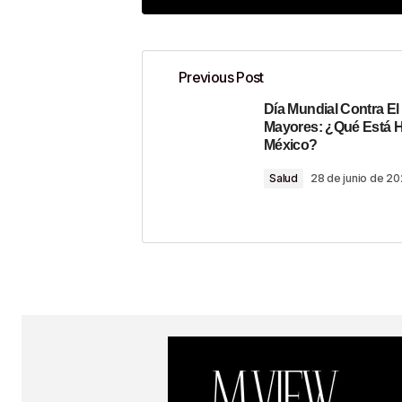
Previous Post
Día Mundial Contra El 
Tu dirección de correo electrónico n
Mayores: ¿Qué Está 
México?
Comment
*
Salud
28 de junio de 2
Your Name
*
Guardar Mi Nombre, Correo Electr
En Este Navegador Para La Próx
Haga Un Comentario.