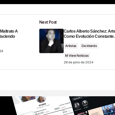
Add a comment
Next Post
Maltrato A
Carlos Alberto Sánchez: Art
o será publicada.
Los campos obligatorios están marcados con
Haciendo
Como Evolución Constante.
Artistas
De interés
024
M View Noticias
28 de junio de 2024
Your E-Mail
*
ónico Y Sitio Web
ima Vez Que