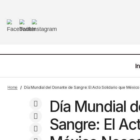
In
M View Noticias
Día Mundial Contra el Maltrato a
Día Mundial del Donante de Sangre: El Acto Solidario que Méxi
Home
Mayores: ¿Qué Está Haciendo México?
Salud
Día Mundial d
Sangre: El Act