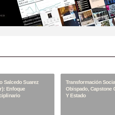
o Salcedo Suarez
Transformación Socia
r): Enfoque
Obispado, Capstone 
ciplinario
Y Estado