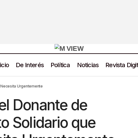
icio
De Interés
Política
Noticias
Revista Digit
Día Mundial del Donante de Sangre: El Acto Solidario que Méxi
co Necesita Urgentemente
Urgentemente
el Donante de
o Solidario que