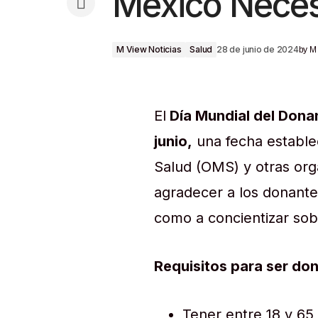
México Neces
M View Noticias
Salud
28 de junio de 2024
by
M
El
Día Mundial del Dona
junio,
una fecha establec
Salud (OMS) y otras orga
agradecer a los donante
como a concientizar sob
Requisitos para ser do
Tener entre 18 y 65