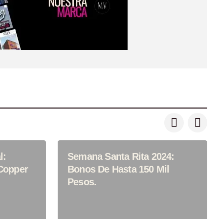
l:
Semana Santa Rita 2024:
Copper
Bonos De Hasta 150 Mil
Pesos.