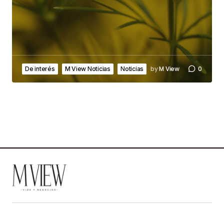
by
M View
0
De interés
M View Noticias
Noticias