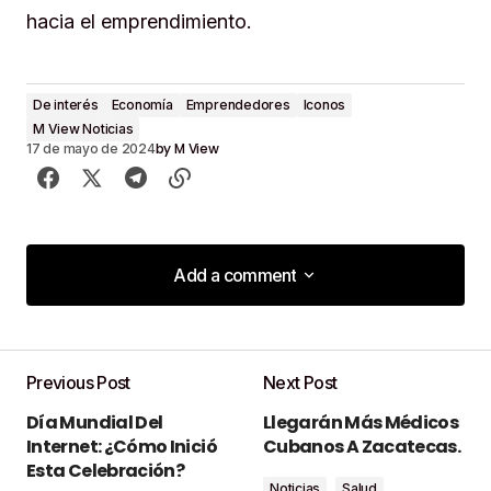
hacia el emprendimiento.
De interés
Economía
Emprendedores
Iconos
M View Noticias
by
M View
17 de mayo de 2024
Add a comment
Add a comment
Previous Post
Next Post
Tu dirección de correo electrónico no será
Día Mundial Del
Llegarán Más Médicos
publicada.
Los campos obligatorios están
Internet: ¿Cómo Inició
Cubanos A Zacatecas.
marcados con
*
Esta Celebración?
Noticias
Salud