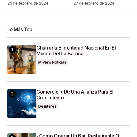
26 de febrero de 2024
27 de febrero de 2024
Your Name
*
Lo Más Top
Your E-Mail
*
Charrería E Identidad Nacional En El
Museo Del La Barrica
Guardar Mi Nombre, Correo Electrónico Y Sitio
M View Noticias
Web En Este Navegador Para La Próxima Vez
Que Haga Un Comentario.
SUBMIT COMMENT
Comercio + IA: Una Alianza Para El
Crecimiento
De interés
¿Cómo Operar Un Bar, Restaurante O