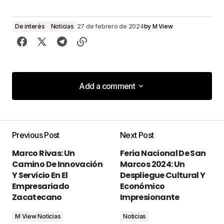
by
M View
De interés
Noticias
27 de febrero de 2024
Add a comment
Add a comment
Previous Post
Next Post
Tu dirección de correo electrónico no será
Marco Rivas: Un
Feria Nacional De San
publicada.
Los campos obligatorios están
Camino De Innovación
Marcos 2024: Un
marcados con
*
Y Servicio En El
Despliegue Cultural Y
Empresariado
Económico
Comment
*
Zacatecano
Impresionante
M View Noticias
Noticias