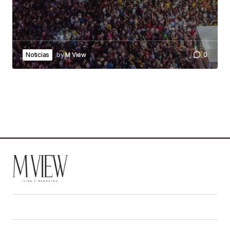
by
M View
0
Noticias