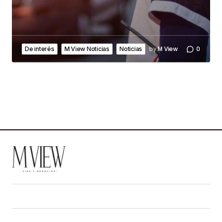
by
M View
0
De interés
M View Noticias
Noticias