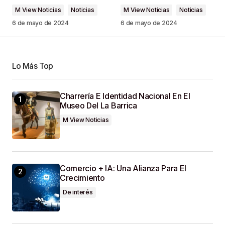
M View Noticias
Noticias
M View Noticias
Noticias
6 de mayo de 2024
6 de mayo de 2024
Your Name
*
Lo Más Top
Your E-Mail
*
Charrería E Identidad Nacional En El
Museo Del La Barrica
Guardar Mi Nombre, Correo Electrónico Y Sitio
M View Noticias
Web En Este Navegador Para La Próxima Vez
Que Haga Un Comentario.
SUBMIT COMMENT
Comercio + IA: Una Alianza Para El
Crecimiento
De interés