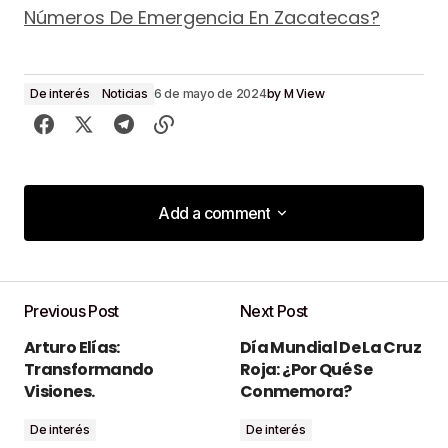
Números De Emergencia En Zacatecas?
by
M View
De interés
Noticias
6 de mayo de 2024
Add a comment
Add a comment
Previous Post
Next Post
Tu dirección de correo electrónico no será
Arturo Elías:
Día Mundial De La Cruz
publicada.
Los campos obligatorios están
Transformando
Roja: ¿Por Qué Se
marcados con
*
Visiones.
Conmemora?
De interés
De interés
Comment
*