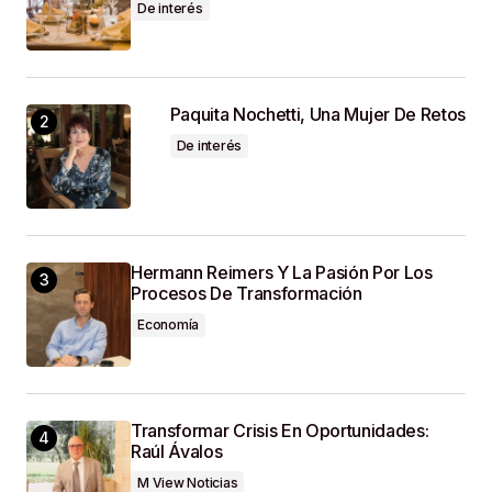
Web En Este Navegador Para La Próxima Vez
De interés
Que Haga Un Comentario.
SUBMIT COMMENT
Paquita Nochetti, Una Mujer De Retos
De interés
Hermann Reimers Y La Pasión Por Los
Procesos De Transformación
Economía
Transformar Crisis En Oportunidades:
Raúl Ávalos
M View Noticias