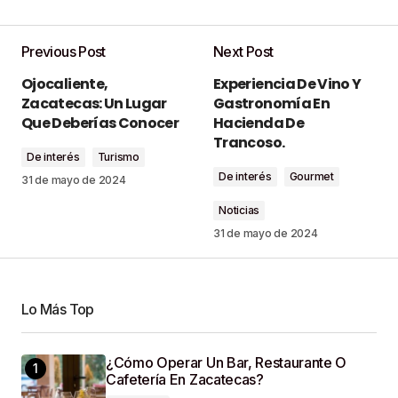
Previous Post
Next Post
Tu dirección de correo electrónico no será
Ojocaliente,
Experiencia De Vino Y
publicada.
Los campos obligatorios están
Zacatecas: Un Lugar
Gastronomía En
marcados con
*
Que Deberías Conocer
Hacienda De
Trancoso.
De interés
Turismo
Comment
*
De interés
Gourmet
31 de mayo de 2024
Noticias
31 de mayo de 2024
Your Name
*
Lo Más Top
Your E-Mail
*
¿Cómo Operar Un Bar, Restaurante O
Cafetería En Zacatecas?
Guardar Mi Nombre, Correo Electrónico Y Sitio