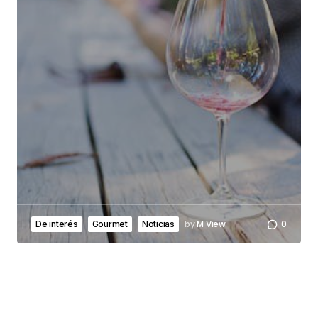
by
M View
0
De interés
Gourmet
Noticias