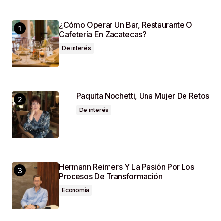
¿Cómo Operar Un Bar, Restaurante O
Guardar Mi Nombre, Correo Electrónico Y Sitio
Cafetería En Zacatecas?
Web En Este Navegador Para La Próxima Vez
Que Haga Un Comentario.
De interés
SUBMIT COMMENT
Paquita Nochetti, Una Mujer De Retos
De interés
Hermann Reimers Y La Pasión Por Los
Procesos De Transformación
Economía