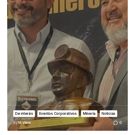
De interés
Eventos Corporativos
Minería
Noticias
by
M View
0