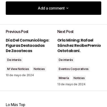
Add a comment
Add a comment
Previous Post
Next Post
Tu dirección de correo electrónico no será
Día Del Comunicólogo:
Orla Mining: Rafael
publicada.
Los campos obligatorios están
Figuras Destacadas
Sánchez Recibe Premio
marcados con
*
De Zacatecas
Ostotakani.
De interés
De interés
Comment
*
M View Noticias
Noticias
Eventos Corporativos
10 de mayo de 2024
Minería
Noticias
13 de mayo de 2024
Your Name
*
Lo Más Top
Your E-Mail
*