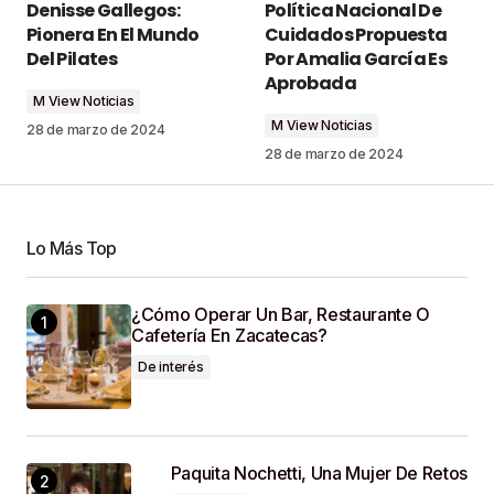
Denisse Gallegos:
Política Nacional De
publicada.
Los campos obligatorios están
Pionera En El Mundo
Cuidados Propuesta
marcados con
*
Del Pilates
Por Amalia García Es
Aprobada
M View Noticias
Comment
*
M View Noticias
28 de marzo de 2024
28 de marzo de 2024
Your Name
*
Lo Más Top
¿Cómo Operar Un Bar, Restaurante O
Your E-Mail
*
Cafetería En Zacatecas?
De interés
Guardar Mi Nombre, Correo Electrónico Y Sitio
Web En Este Navegador Para La Próxima Vez
Que Haga Un Comentario.
Paquita Nochetti, Una Mujer De Retos
SUBMIT COMMENT