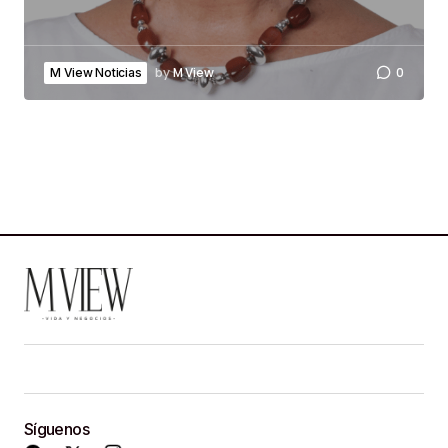
by
M View
0
M View Noticias
Síguenos