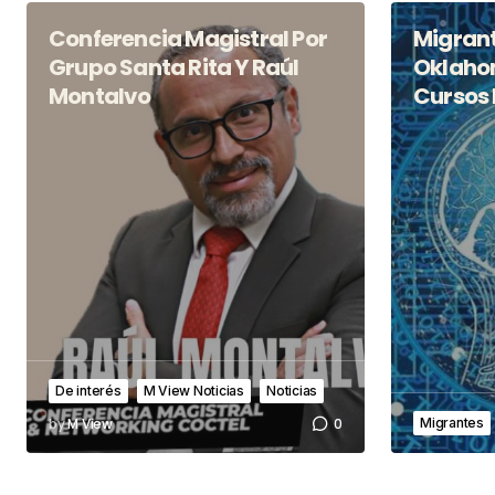
Conferencia Magistral Por
Migran
Grupo Santa Rita Y Raúl
Oklaho
Montalvo
Cursos 
De interés
M View Noticias
Noticias
by
M View
0
Migrantes