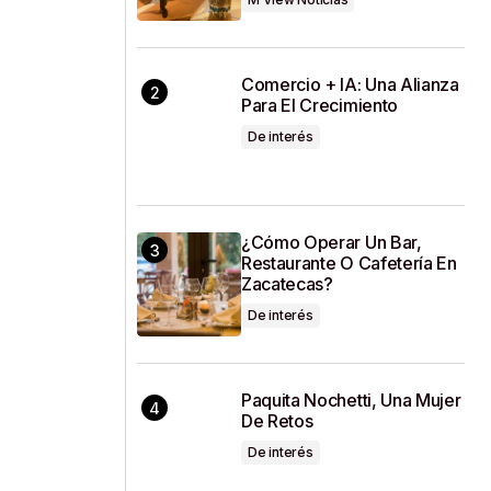
Comercio + IA: Una Alianza
Para El Crecimiento
De interés
¿Cómo Operar Un Bar,
Restaurante O Cafetería En
Zacatecas?
De interés
Paquita Nochetti, Una Mujer
De Retos
De interés