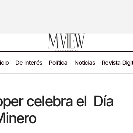
icio
De Interés
Política
Noticias
Revista Digit
Capstone Copper celebra el Día Nacional del Min
inería
Noticias
per celebra el Día
Minero