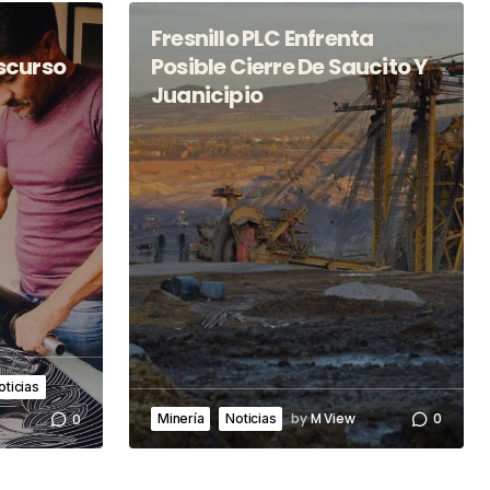
Fresnillo PLC Enfrenta
scurso
Posible Cierre De Saucito Y
Juanicipio
oticias
by
M View
0
0
Minería
Noticias