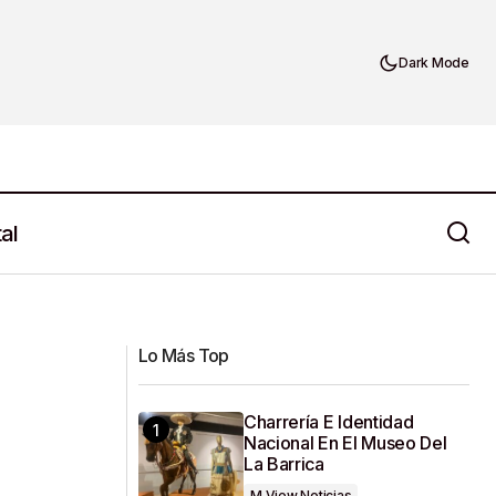
Dark Mode
al
Conferencia Magistral por Grupo Santa
ero
Rita y Raúl Montalvo
Lo Más Top
Charrería E Identidad
Nacional En El Museo Del
La Barrica
M View Noticias