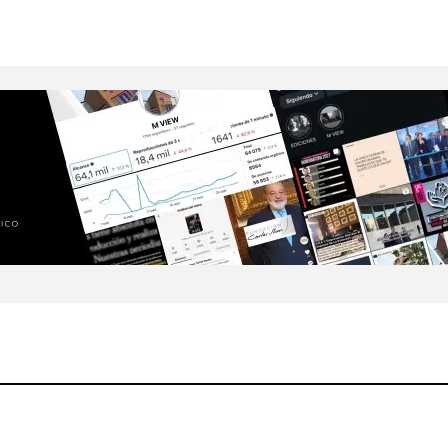
Your E-Mail
*
nico Y Sitio Web
ma Vez Que Haga