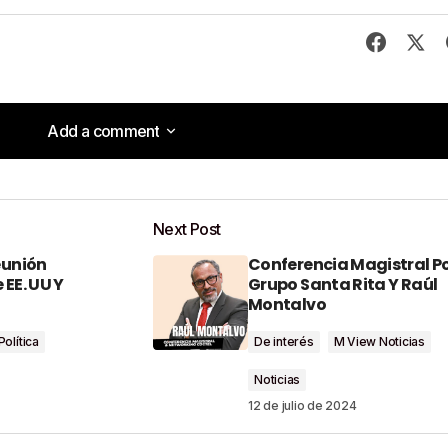
Add a comment
Add a comment
Next Post
eunión
Conferencia Magistral P
o será publicada.
Los campos obligatorios están marcados con
EE. UU Y
Grupo Santa Rita Y Raúl
Montalvo
Política
De interés
M View Noticias
Noticias
12 de julio de 2024