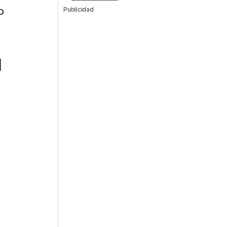
o
Publicidad
l
á