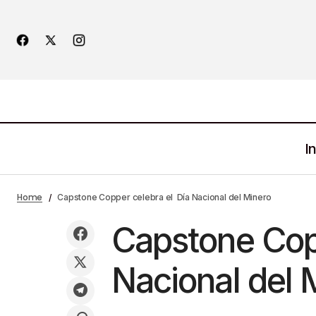
In
¿De Qué trato la reunión entre
M
Home
Capstone Copper celebra el Día Nacional del Minero
embajador de EE. UU y Zacatecas?
Capstone Cop
Nacional del 