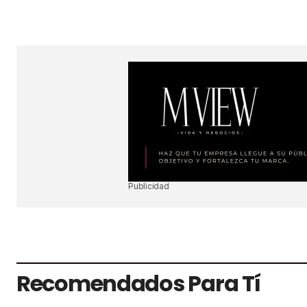
Your Name
*
Guardar Mi Nombre, Correo Electró
En Este Navegador Para La Próxi
Un Comentario.
SUBMIT COMMENT
Publicidad
Recomendados Para Tí