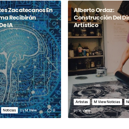
tes Zacatecanos En
Alberto Ordaz:
ma Recibirán
Construcción Del Di
De IA
Artístico
Artistas
M View Noticias
N
by
M View
0
by
M View
Noticias