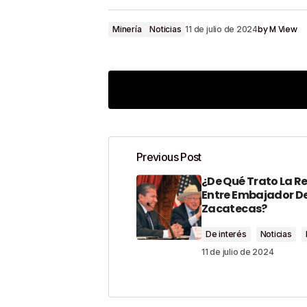
by
M View
Minería
Noticias
11 de julio de 2024
Previous Post
¿De Qué Trato La R
Tu dirección de correo electrónico n
Entre Embajador De 
Zacatecas?
Comment
*
De interés
Noticias
11 de julio de 2024