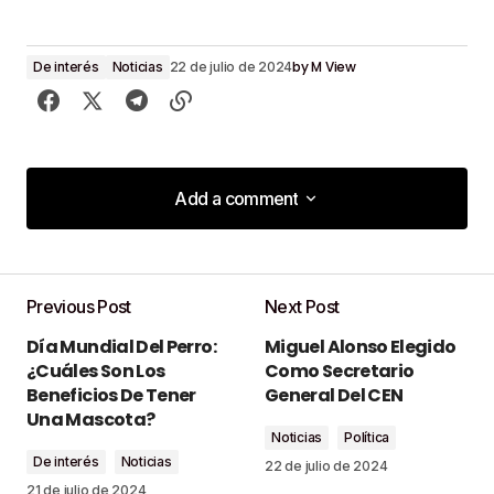
by
M View
De interés
Noticias
22 de julio de 2024
Add a comment
Add a comment
Previous Post
Next Post
Tu dirección de correo electrónico no será
Día Mundial Del Perro:
Miguel Alonso Elegido
publicada.
Los campos obligatorios están
¿Cuáles Son Los
Como Secretario
marcados con
*
Beneficios De Tener
General Del CEN
Una Mascota?
Noticias
Política
Comment
*
De interés
Noticias
22 de julio de 2024
21 de julio de 2024