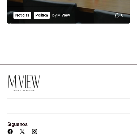
by
M View
0
Noticias
Política
Síguenos