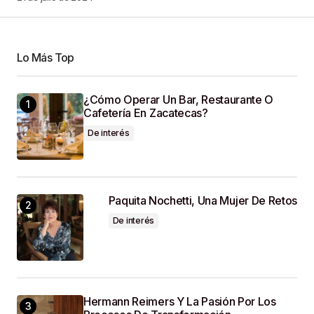
Your Name
*
Lo Más Top
¿Cómo Operar Un Bar, Restaurante O
Your E-Mail
*
Cafetería En Zacatecas?
De interés
Guardar Mi Nombre, Correo Electrónico Y Sitio
Web En Este Navegador Para La Próxima Vez
Que Haga Un Comentario.
Paquita Nochetti, Una Mujer De Retos
SUBMIT COMMENT
De interés
Hermann Reimers Y La Pasión Por Los