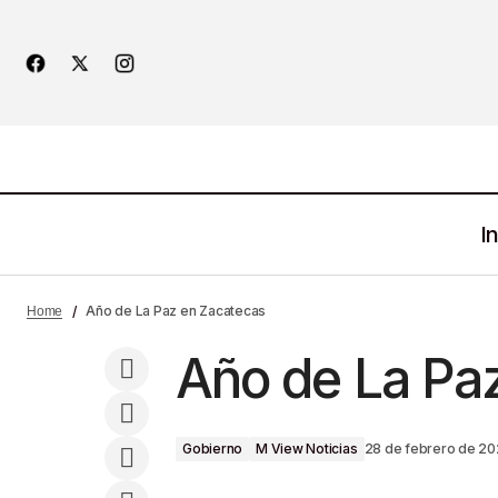
In
Dólar vs peso mexicano: las claves
para entender la evolución del tipo de
Año de La Paz en Zacatecas
Home
cambio en el 2024
Año de La Pa
Gobierno
M View Noticias
28 de febrero de 2