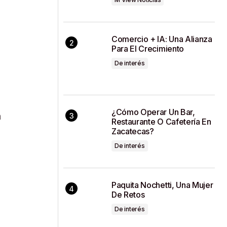
Comercio + IA: Una Alianza
Para El Crecimiento
De interés
¿Cómo Operar Un Bar,
n
Restaurante O Cafetería En
Zacatecas?
De interés
Paquita Nochetti, Una Mujer
De Retos
De interés