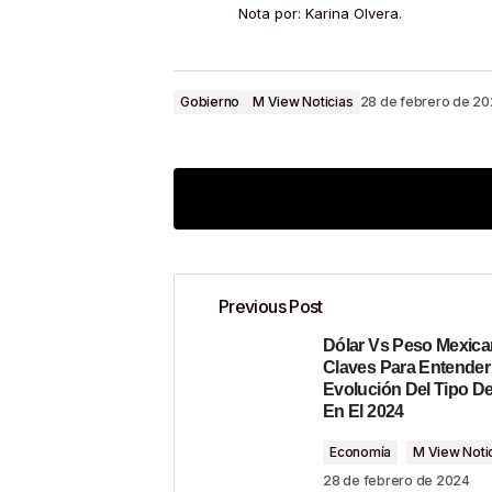
Nota por: Karina Olvera.
Gobierno
M View Noticias
28 de febrero de 2
Previous Post
Dólar Vs Peso Mexica
Tu dirección de correo electrónico n
Claves Para Entender
Evolución Del Tipo D
Comment
*
En El 2024
Economía
M View Noti
28 de febrero de 2024