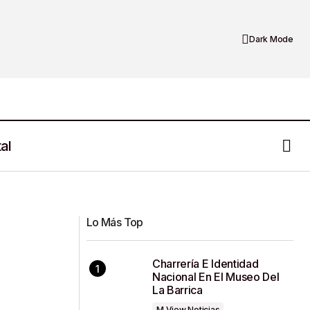
Dark Mode
al
Seguridad y Colaboración: Alianza
entre Capstone Cozamin Y Protección
Civil
Lo Más Top
Charrería E Identidad
Nacional En El Museo Del
La Barrica
M View Noticias