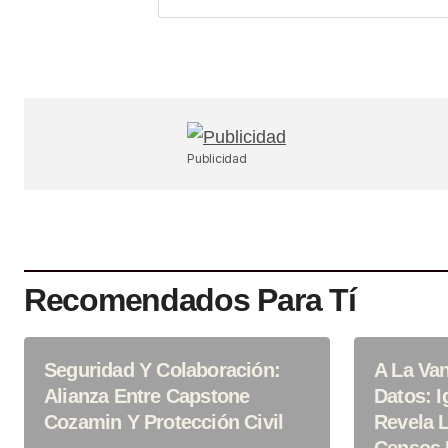
Your Name
*
Guardar Mi Nombre, Correo Electr
En Este Navegador Para La Próx
Haga Un Comentario.
Publicidad
SUBMIT COMMENT
Recomendados Para Tí
Seguridad Y Colaboración:
A La Va
Alianza Entre Capstone
Datos: I
Cozamin Y Protección Civil
Revela L