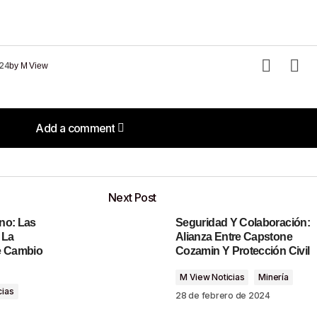
024
by
M View
Add a comment
Add a comment
Next Post
no: Las
Seguridad Y Colaboración:
o será publicada.
Los campos obligatorios están marcados con
 La
Alianza Entre Capstone
e Cambio
Cozamin Y Protección Civil
M View Noticias
Minería
cias
28 de febrero de 2024