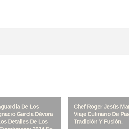
Your E-Mail
*
ónico Y Sitio Web
ima Vez Que
nguardia De Los
Chef Roger Jesús Mar
gnacio García Dévora
Viaje Culinario De Pa
os Detalles De Los
Tradición Y Fusión.