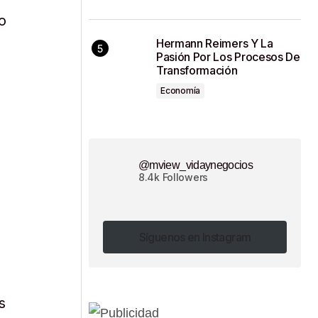
o
Hermann Reimers Y La
Pasión Por Los Procesos De
Transformación
Economía
@mview_vidaynegocios
8.4k Followers
Síguenos en Instagram
Síguenos en Instagram
s