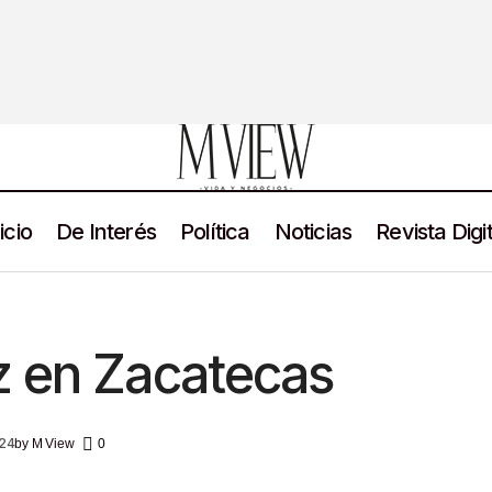
icio
De Interés
Política
Noticias
Revista Digit
Año de La Paz en Zacatecas
Gobierno
M View Noticias
z en Zacatecas
024
by
M View
0