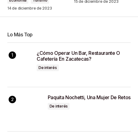
Economía
Turismo
15 de diciembre de 2023
14 de diciembre de 2023
Your Name
*
Lo Más Top
¿Cómo Operar Un Bar, Restaurante O
Your E-Mail
*
Cafetería En Zacatecas?
De interés
Guardar Mi Nombre, Correo Electrónico Y Sitio
Web En Este Navegador Para La Próxima Vez
Que Haga Un Comentario.
Paquita Nochetti, Una Mujer De Retos
SUBMIT COMMENT
De interés