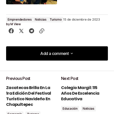
Emprendedores
Noticias
Turismo
15 de diciembre de 2023
by
M View
Add a comment
Add a comment
Previous Post
Next Post
Tu dirección de correo electrónico no será
Zacatecas Brilla En La
Colegio Margil: 115
publicada.
Los campos obligatorios están
1ra Edición Del Festival
Años De Excelencia
marcados con
*
Turístico Navideño En
Educativa
Chapultepec
Educación
Noticias
Comment
*