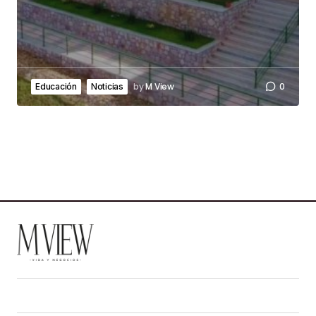
by
M View
0
Educación
Noticias