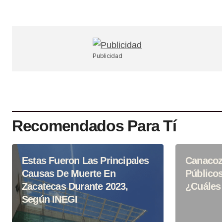
Your Name
*
Guardar Mi Nombre, Correo Electr
En Este Navegador Para La Próx
Publicidad
Haga Un Comentario.
SUBMIT COMMENT
Recomendados Para Tí
Estas Fueron Las Principales
Canacoz
Causas De Muerte En
Público
Zacatecas Durante 2023,
¿Cuáles
Según INEGI