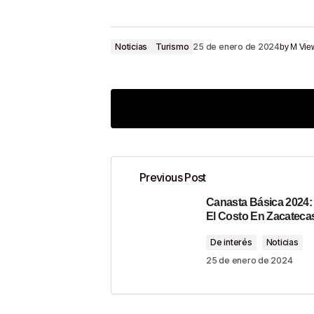
Noticias
Turismo
25 de enero de 2024
by
M Vie
Previous Post
Canasta Básica 2024:
Tu dirección de correo electrónico n
El Costo En Zacateca
De interés
Noticias
Comment
*
25 de enero de 2024