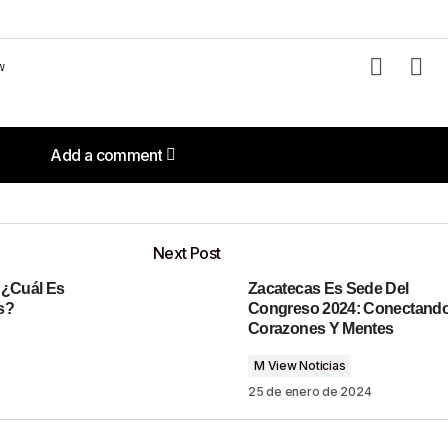
w
Add a comment
Add a comment
Next Post
 ¿Cuál Es
Zacatecas Es Sede Del
o será publicada.
Los campos obligatorios están marcados con
s?
Congreso 2024: Conectand
Corazones Y Mentes
M View Noticias
25 de enero de 2024