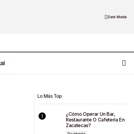
Dark Mode
al
Zacatecas es sede del Congreso
2024
2024: Conectando corazones y
mentes
Lo Más Top
¿Cómo Operar Un Bar,
Restaurante O Cafetería En
Zacatecas?
De interés