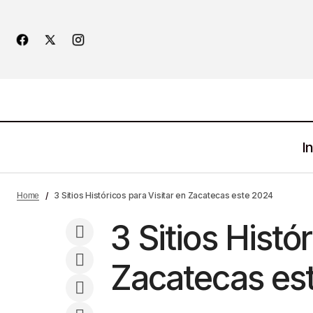
In
Canasta Básica 2024: ¿Cuál es el
No
3 Sitios Históricos para Visitar en Zacatecas este 2024
Home
Costo en Zacatecas?
3 Sitios Histó
Zacatecas es