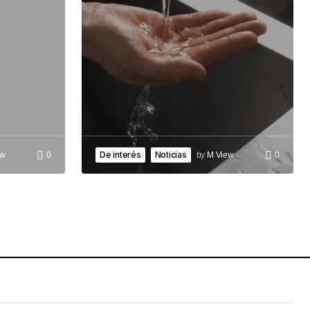
De interés
Noticias
ew
0
by
M View
0