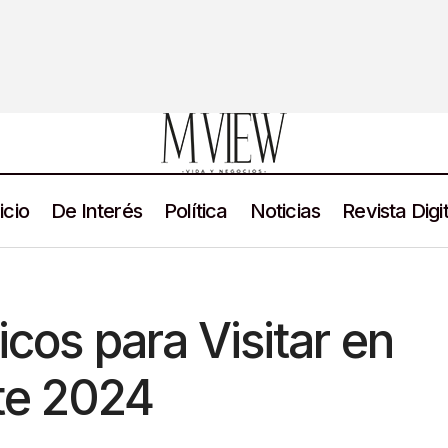
icio
De Interés
Política
Noticias
Revista Digit
3 Sitios Históricos para Visitar en Zacatecas este 
ticias
Turismo
ricos para Visitar en
te 2024