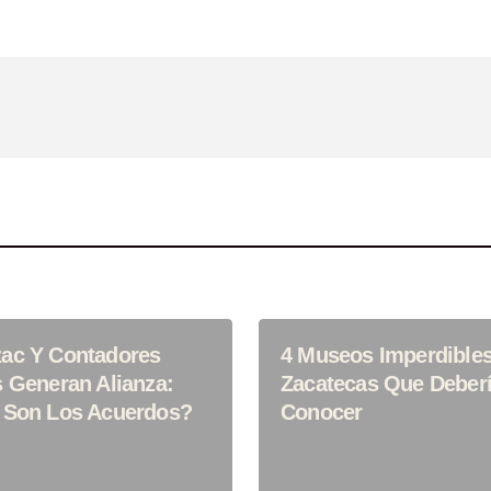
Your E-Mail
*
ónico Y Sitio Web
ima Vez Que
ac Y Contadores
4 Museos Imperdible
s Generan Alianza:
Zacatecas Que Deber
 Son Los Acuerdos?
Conocer