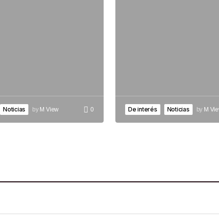
Noticias
De interés
Noticias
by
M View
0
by
M Vi