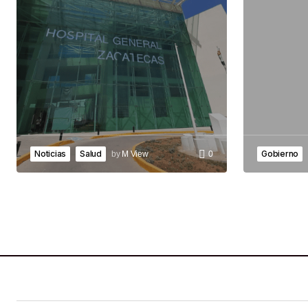
Noticias
Salud
Gobierno
by
M View
0